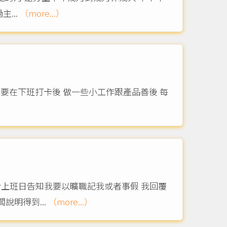
...
（more...）
我要在下班打卡後 做一些小工作跟產品善後 每
於上班日告知我要以曠職記我或者事假 我回覆
明得到...
（more...）