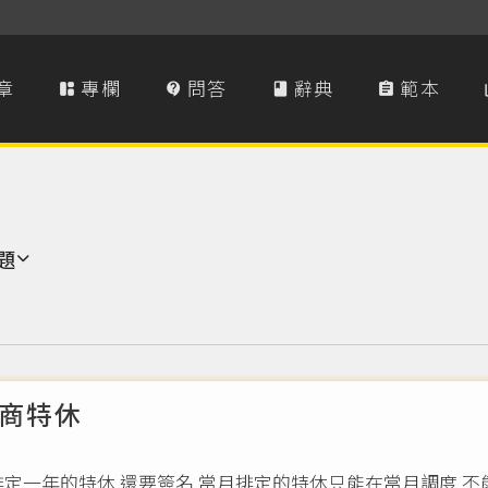
章
專欄
問答
辭典
範本




題
商特休
定一年的特休 還要簽名 當月排定的特休只能在當月調度 不