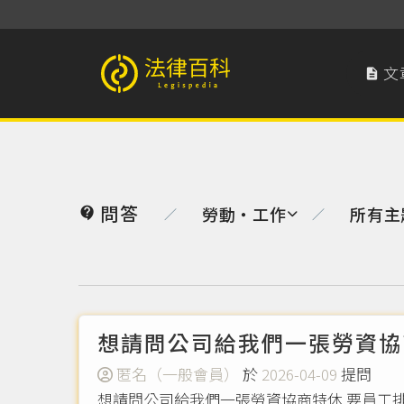
文

法律百科 Legispedia
問答
勞動‧工作
所有主

／
／
想請問公司給我們一張勞資協
匿名（一般會員）
於
2026-04-09
提問
想請問公司給我們一張勞資協商特休 要員工排