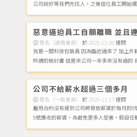
公司說好等我們先找人，之後這位員工開始擺
惡意逼迫員工自願離職 並且
匿名（進階會員）
於
2025-12-30
提問
我是一間科技包裝員 因為臨近過年了 加上外籍
所謂的檢討書 這是來公司一年多來沒有過的 我想
公司不給薪水超過三個多月
匿名（一般會員）
於
2025-12-17
提問
雇用合約沒有提到公司將發放薪資於每月的5
5號應收的薪資，為避免更多人受害，假設任