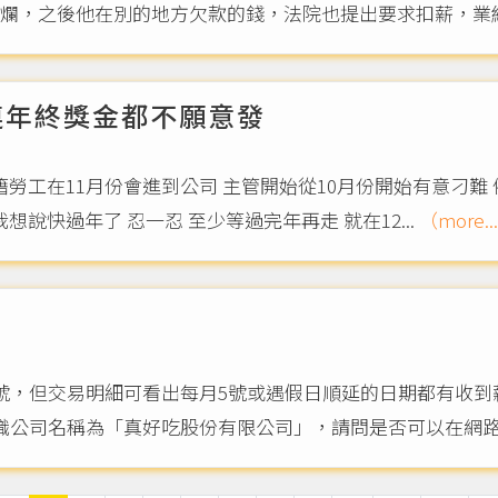
爛，之後他在別的地方欠款的錢，法院也提出要求扣薪，業績不
連年終獎金都不願意發
勞工在11月份會進到公司 主管開始從10月份開始有意刁難 
說快過年了 忍一忍 至少等過完年再走 就在12...
（more..
號，但交易明細可看出每月5號或遇假日順延的日期都有收到薪
職公司名稱為「真好吃股份有限公司」，請問是否可以在網路論