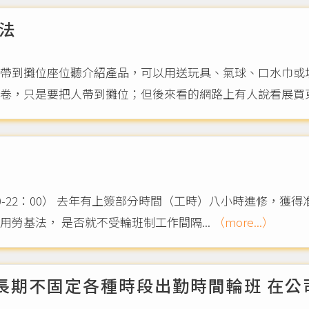
法
帶到攤位座位聽介紹產品，可以用送玩具、氣球、口水巾或
卷，只是要把人帶到攤位；但後來看的網路上有人說看展買東西
-22：00） 去年有上簽部分時間（工時）八小時進修，獲得准
師不是用勞基法， 是否就不受輪班制工作間隔...
（more...）
司長期不固定各種時段出勤時間輪班 在