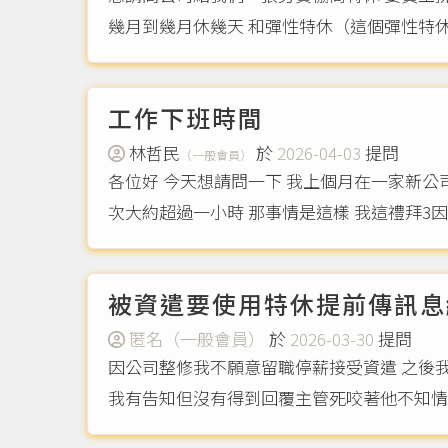
幾月到幾月休幾天 和彈性特休（這個彈性特休
工作下班時間
林哲民
於
2026-04-03
提問
（一般會員）
各位好 今天想請問一下 我上個月在一家新公
次大約超過一小時 那事情是這樣 我這禮拜3因為
被資遣要使用特休提前傳訊息
匿名（一般會員）
於
2026-03-30
提問
因公司整修我不願意留職停薪接受資遣 之後
我有告知但沒有得到回覆主管死咬著他不知情