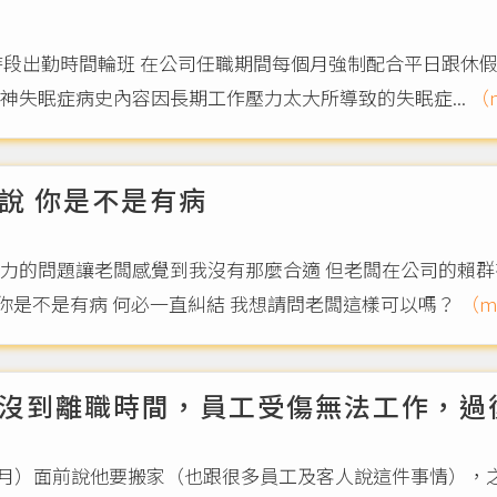
種時段出勤時間輪班 在公司任職期間每個月強制配合平日跟休
患精神失眠症病史內容因長期工作壓力太大所導致的失眠症...
（m
說 你是不是有病
力的問題讓老闆感覺到我沒有那麼合適 但老闆在公司的賴群
 你是不是有病 何必一直糾結 我想請問老闆這樣可以嗎？
（mo
沒到離職時間，員工受傷無法工作，過
5／1月）面前說他要搬家（也跟很多員工及客人說這件事情）