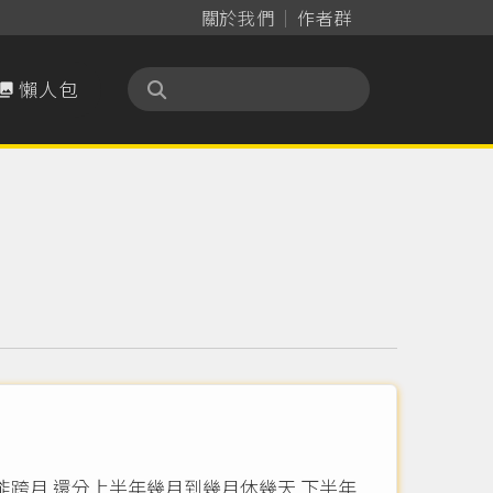
關於我們
作者群
懶人包

能跨月 還分上半年幾月到幾月休幾天 下半年