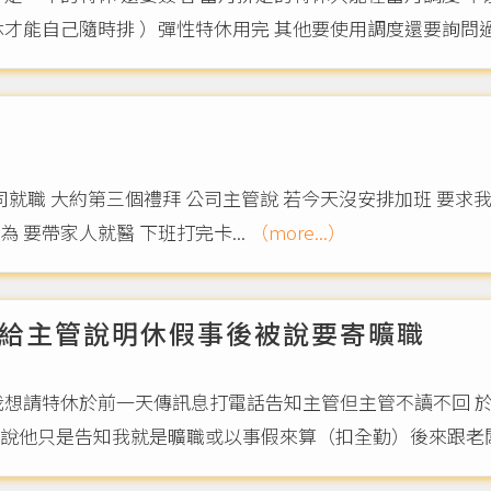
才能自己隨時排 ）彈性特休用完 其他要使用調度還要詢問過主
司就職 大約第三個禮拜 公司主管說 若今天沒安排加班 要求
 要帶家人就醫 下班打完卡...
（more...）
給主管說明休假事後被說要寄曠職
我想請特休於前一天傳訊息打電話告知主管但主管不讀不回 
說他只是告知我就是曠職或以事假來算（扣全勤）後來跟老闆說