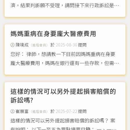
濟，結果判訴願不受理，請問接下來行政訴訟是各
別提一個給付訴及一個克與義務之訴嗎？如果還有
損害賠償，能否一起提出（再提一個給付之訴）？
（more...）
媽媽重病在身要龐大醫療費用
陳境成
於
2025-08-30
提問
（進階會員）
您好： 律師，想請教一下目前因媽媽重病在身要
龐大醫療費用，媽媽在銀行還有一些存款，但需經
由其他子女及配偶同意下才能辦理宣告監戶後才能
去銀行領錢出來，現在有部份子女不肯協助辦理，
我怎麼辦？如果是提民事告訴，可以依據什麼法律
這樣的情況可以另外提起損害賠償的
而提告，讓媽媽可以...
訴訟嗎?
（more...）
崔展富
於
2025-07-22
提問
（進階會員）
這樣的情況可以另外提起損害賠償的訴訟嗎？ 案
例說明： 以下一至五為要點摘要目錄： 一、一審