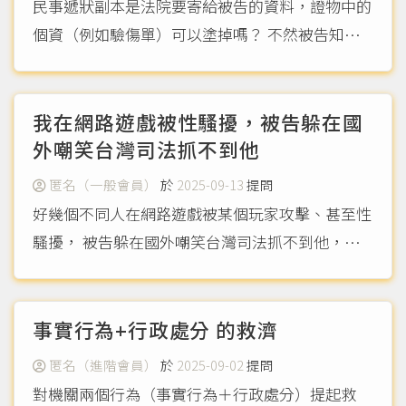
民事遞狀副本是法院要寄給被告的資料，證物中的
個資（例如驗傷單）可以塗掉嗎？ 不然被告知道
我的地址不是很危險嗎？
（more...）
我在網路遊戲被性騷擾，被告躲在國
外嘲笑台灣司法抓不到他
匿名（一般會員）
於
2025-09-13
提問
好幾個不同人在網路遊戲被某個玩家攻擊、甚至性
騷擾， 被告躲在國外嘲笑台灣司法抓不到他，請
問我除了提告他可以和他在國外任職的公司 和學
校寄信給他請他處理問題嗎？
（more...）
事實行為+行政處分 的救濟
匿名（進階會員）
於
2025-09-02
提問
對機關兩個行為（事實行為＋行政處分）提起救