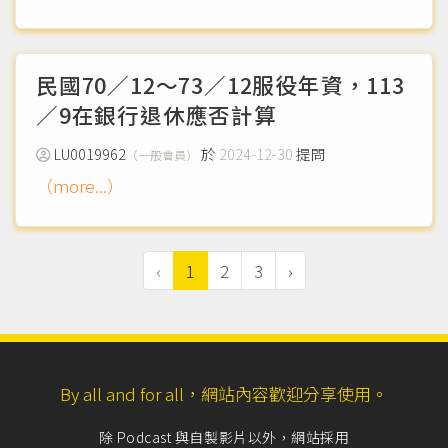
元，副金如易服勞役，以新臺幣壹仟元折算壹日
（more...）
民國70／12～73／12服役年資，113
／9在銀行退休應否計算
LU0019962
於
2024-12-30
提問
（一般會員）
（more...）
‹
1
2
3
›
By all and for all，網站內容歡迎分享使用。
除 Podcast 與自製影片以外，網站採用