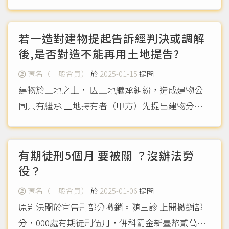
個月內向○ ○高等行政法院提起行政訴訟＂，請
問是向高等行政法庭提起還是向地方行政法庭提起
呢？是否會因對象（國立學校學生、私立學校學
若一造對建物提起告訴經判決或調解
生、市立學校學生...
後,是否對造不能再用土地提告?
（more...）
匿名（一般會員）
於
2025-01-15
提問
建物於土地之上， 因土地繼承糾紛，造成建物公
同共有繼承 土地持有者（甲方）先提出建物分割
訴訟 請問建物的調解或判決結果， 是否會造成公
同共有者（乙方） 無法就土地所有權對甲方提出
告訴 ？
（more...）
有期徒刑5個月 要被關 ？沒辦法勞
役？
匿名（一般會員）
於
2025-01-06
提問
原判決關於宣告刑部分撤銷。随三診 上開撤銷部
分，000處有期徒刑伍月，併科罰金新臺幣貳萬