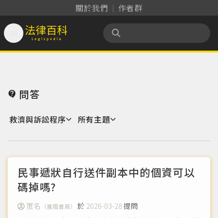
關於我們
作者群

法律百科 Legispedia
問答

救濟與訴訟程序
所有主題
民事遞狀自行送件副本中的個資可以
碼掉嗎?
匿名
於
2026-03-28
提問
（進階會員）