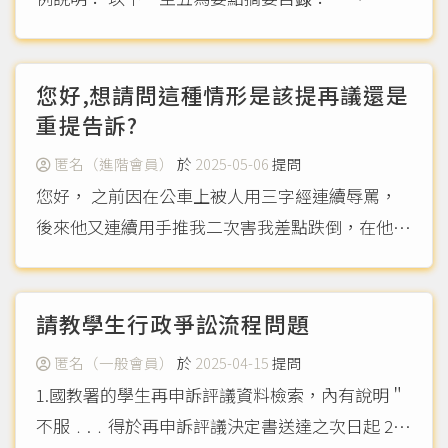
訴之聲明 二、一審結果 三、二審上訴之聲明 四、
二審結果 五、問題 以下為正文： 一、一審訴之聲
明 （一） 確認僱傭關係 （二）...
（more...）
您好,想請問這種情形是該提再議還是
重提告訴?
匿名（進階會員）
於
2025-05-06
提問
您好， 之前因在公車上被人用三字經連續辱罵，
後來他又連續用手推我二次害我差點跌倒，在他推
我第我二次時我也將他推開，事發之後我報案告
他，報案筆錄中有明確表示他罵我涉犯309條第一
項，推我涉犯309條第二項及304條強制罪﹒ 後來
請教學生行政爭訟流程問題
開庭檢察官...
（more...）
匿名（一般會員）
於
2025-04-15
提問
1.國教署的學生再申訴評議資料檢索，內有說明＂
不服﹒.﹒得於再申訴評議決定書送達之次日起 2