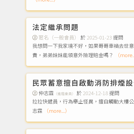
法定繼承問題
匿名（一般會員）
於
2025-01-23
提問
我想問一下我家境不好，如果哥哥車禍去世意
責，弟弟妹妹能領意外險理賠金嗎？
（more.
民眾蓄意擅自啟動消防排煙設
仲志霖
於
2024-12-18
提問
（進階會員）
拉拉快遞員，行為舉止怪異，擅自觸動大樓公
志霖
（more...）