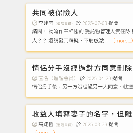
共同被保險人
李建志
於
2025-07-03
提問
（進階會員）
請問， 物流作業相關的 受託物管理人責任險 與 運輸人責任檢。 要保人／保險人為受託人（倉儲業者／運輸業者） ， 請問 貨主 是否能列為 共同被保險
人？？ 還請發冗釋疑，不勝感激。
（more..
情侶分手沒經過對方同意刪除
匿名（進階會員）
於
2025-04-20
提問
情侶分手後，另一方沒經過另一人同意，就
收益人填寫妻子的名字，但離
高翔愷
於
2025-03-23
提問
（進階會員）
（more...）