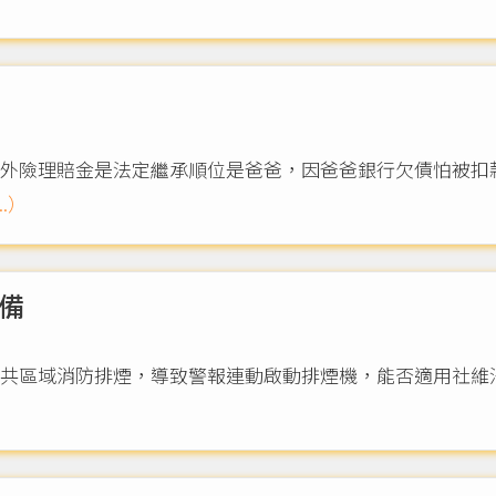
外險理賠金是法定繼承順位是爸爸，因爸爸銀行欠債怕被扣
..）
備
共區域消防排煙，導致警報連動啟動排煙機，能否適用社維