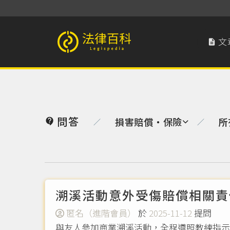
文

法律百科 Legispedia
問答
損害賠償‧保險
所

／
／
溯溪活動意外受傷賠償相關責
匿名（進階會員）
於
2025-11-12
提問
與友人參加商業溯溪活動，全程遵照教練指示