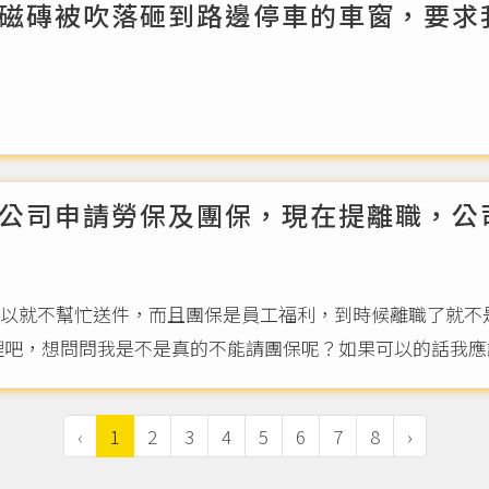
磁磚被吹落砸到路邊停車的車窗，要求
公司申請勞保及團保，現在提離職，公
以就不幫忙送件，而且團保是員工福利，到時候離職了就不
吧，想問問我是不是真的不能請團保呢？如果可以的話我應該
‹
1
2
3
4
5
6
7
8
›