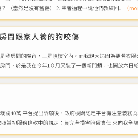
接洽的過程： 1. 業者一開始就質疑是否有舊傷？ （當然是沒有舊傷） 2. 業者過程中說他們教練回...
（mor
房間跟家人養的狗咬傷
是我房間的陽台，三是頂樓室內，而我親大姊因為要曬衣服
房門，於是我在今年1０月又裝了一個新門鎖，也開放六日給我
裁罰40萬 平台提出訴願後，政府機關認定平台有注意義務為
照當初服務條款中的規定：負完全損害賠償責任 來向我全額求