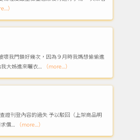
e...）
破壞我門鎖好幾次，因為９月時我媽想偷偷進
大姊進來曬衣...
（more...）
查證刊登內容的過失 予以駁回（上架商品明
償...
（more...）