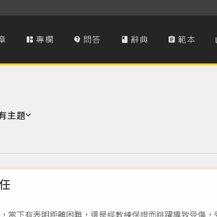
章
專欄
問答
辭典
範本




有主題
任
，當下有表明距離困難，還是經教練保證而跳躍導致受傷，