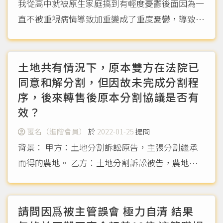
我從高中就被原生家庭搞到有輕度憂鬱後面因為一
直不被重視病情導致加重變成了重度憂鬱，導致我
對別人包括我的家人提到我的病情時我會變得更加
敏感甚至因此進了好幾次急診，但是家父勸導不停
導致我每次都被他和家母吵架提到感到非常的煩
土地共有情況下，原本雙方在法院已
躁，就會一直不由自主的...
同意和解分割，但因故未完成分割程
（more...）
序，後來轉售後原本分割協議是否有
效？
匿名（進階會員）
於
2022-01-25
提問
背景： 甲方：土地分割訴訟原告，主張分割繼承
而得的農地。 乙方：土地分割訴訟被告，農地所
有權贈與而來。 丙方：購買甲方持有農地的所有
權。 過程： 1. 甲方提出分割共有物民事訴訟，主
張分割農地1／2持份，自行畫出土地方正的部分，
請問因爲被主管誤會 極力自清 結果