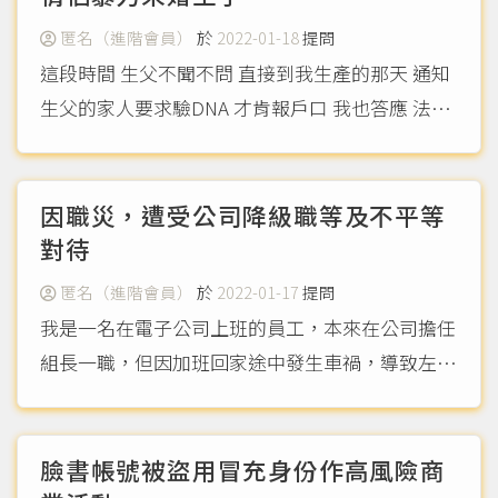
裂，自行車也毀損。
（more...）
匿名（進階會員）
於
2022-01-18
提問
這段時間 生父不聞不問 直接到我生產的那天 通知
生父的家人要求驗DNA 才肯報戶口 我也答應 法律
是講求證據 他們的行為舉止讓我感到憤怒 甚至是
對我污辱 懷孕這段時間 加上疫情 使得我無法工作
無收入的我 更是雪上加霜 搞得挺個肚子出門也
因職災，遭受公司降級職等及不平等
被...
對待
（more...）
匿名（進階會員）
於
2022-01-17
提問
我是一名在電子公司上班的員工，本來在公司擔任
組長一職，但因加班回家途中發生車禍，導致左邊
肩膀鎖骨骨折，因此意外公司藉由我在外兼差而將
我降級為技術員，但又因我受傷在復健期間，產能
未能達到公司標準，叫我簽下簽呈並同意公司考核
臉書帳號被盜用冒充身份作高風險商