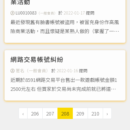
將我評分低下的同意書...
業活動
（more...）
LU0010083
於
2022-01-17
提問
（一般會員）
最近發現舊有臉書帳號被盜用，被冒充身份作高風
險商業活動，而且懷疑是某熟人做的（掌握了一定
證據），我只想臉書及該人停止有關行為，前去報
案警察要求我提告該某熟人及提告內容，但我不懂
法律，該怎麼辦？
（more...）
網路交易帳號糾紛
匿名（一般會員）
於
2022-01-16
提問
近期於8591網路交易平台售出一款遊戲帳號金額1
2500元左右 但買家於交易尚未完成前就已將道具
全數販售及轉移刪除，現以各種理由拖延回覆，過
程中與買家發生爭執，如果想要取消交易該如何保
‹
206
207
208
209
210
›
障我的權益 目前帳號內道具已遭刪除，但買家要
我提出是...
（more...）