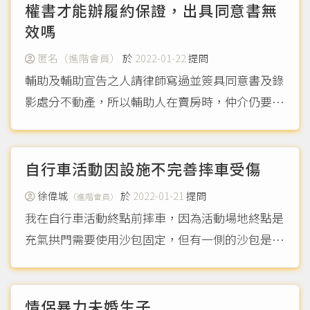
權書才能辦履約保證，出具同意書無
效嗎
匿名（進階會員）
於
2022-01-22
提問
輔助及輔助宣告之人請律師寫過並簽具同意書及錄
影處分不動產，所以輔助人在賣房時，仲介仍要母
受輔助宣告之人，簽該公司統一規格的授權書，內
容包括簽約、用印、完稅、履約保證等買賣流程事
宜，並說沒有簽是不能辦履約保證，出具當時簽具
自行車活動因設施不完善摔車受傷
同意書仍無效嗎？或是...
（more...）
徐偉城
於
2022-01-21
提問
（進階會員）
我在自行車活動終點前摔車，因為活動場地終點是
充氣拱門需要使用沙包固定，但有一側的沙包是固
定在拱門內，前面也沒有防護措施（三角錐、人員
警示），導致我與其他車友進終點，我的位置在很
靠近外側，因此撞上沙包翻車，最後鎖骨、肋骨斷
情侶暴力未婚生子