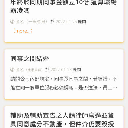
要...
年終於同期同事金額差10倍 這算職場
（more...）
霸凌嗎
匿名（一般會員）
於
2022-01-25
提問
（more...）
同事之間結婚
匿名
於
2022-01-23
提問
（進階會員）
請問公司內部規定，同事跟同事之間，若結婚，不
能在同一個單位服務必須調職，是否違法，員工是
否可拒絕
（more...）
輔助及輔助宣告之人請律師寫過並簽
具同意處分不動產，但仲介仍要簽授