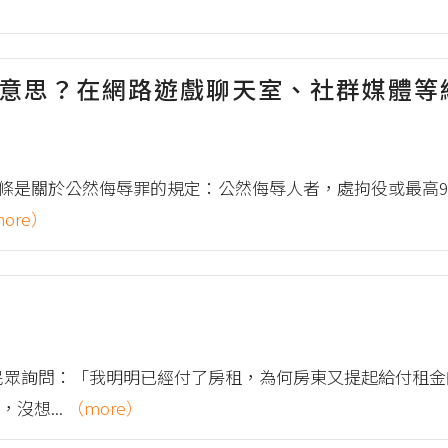
意思？在網路遊戲聊天室、社群媒體等
9條是關於公然侮辱罪的規定：公然侮辱人者，處拘役或最高9
ore）
民眾詢問：「我明明已經付了房租，為何房東又提起給付租
沒想...
（more）