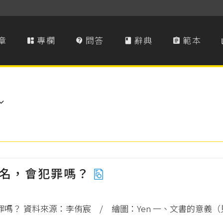
章
專欄
問答
辭典
範本




簽名，會犯罪嗎？
嗎？ 資料來源：李侑宸 / 繪圖：Yen 一、文書的意義