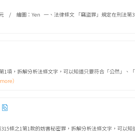
元 / 繪圖：Yen 一、法律條文 「竊盜罪」規定在刑法第
9條第1項，拆解分析法條文字，可以知道只要符合「公然」、
more）
罪
第315條之1第1款的妨害秘密罪，拆解分析法條文字，可以