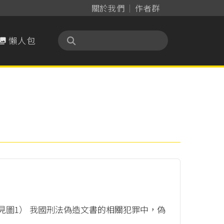
關於我們
作者群
懶人包

（見圖1） 我國刑法偽造文書的相關犯罪中，偽