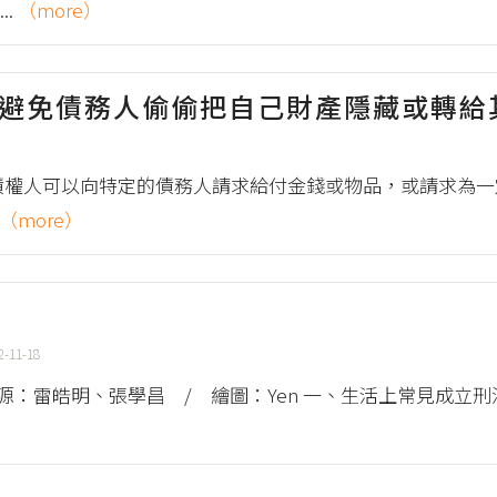
..
（more）
麼避免債務人偷偷把自己財產隱藏或轉給
債權人可以向特定的債務人請求給付金錢或物品，或請求為一
（more）
2-11-18
源：雷皓明、張學昌 / 繪圖：Yen 一、生活上常見成立刑
）