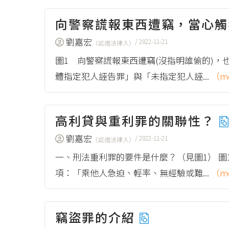
向警察謊報東西遭竊，當心
劉嘉宏
/ 2022-11-21
（認證法律人）
圖1 向警察謊報東西遭竊(沒指明誰偷的)，
體指定犯人誣告罪」與「未指定犯人誣...
（m
高利貸與重利罪的關聯性？
劉嘉宏
/ 2022-11-21
（認證法律人）
一、刑法重利罪的要件是什麼？（見圖1） 圖1
項：「乘他人急迫、輕率、無經驗或難...
（m
竊盜罪的介紹