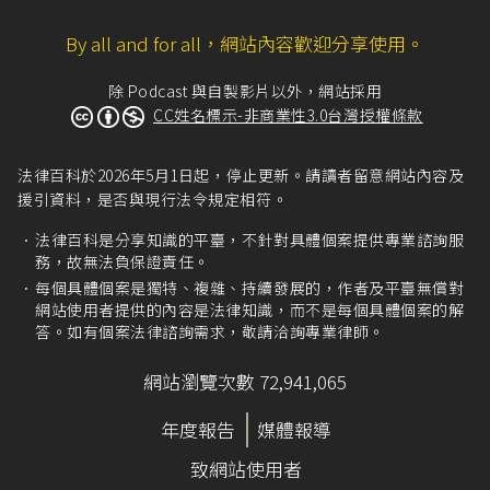
By all and for all，網站內容歡迎分享使用。
除 Podcast 與自製影片以外，網站採用
CC姓名標示-非商業性3.0台灣授權條款
法律百科於2026年5月1日起，停止更新。請讀者留意網站內容及
援引資料，是否與現行法令規定相符。
法律百科是分享知識的平臺，不針對具體個案提供專業諮詢服
務，故無法負保證責任。
每個具體個案是獨特、複雜、持續發展的，作者及平臺無償對
網站使用者提供的內容是法律知識，而不是每個具體個案的解
答。如有個案法律諮詢需求，敬請洽詢專業律師。
網站瀏覽次數 72,941,065
年度報告
媒體報導
致網站使用者