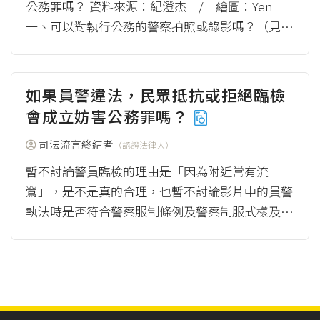
公務罪嗎？ 資料來源：紀澄杰 / 繪圖：Yen
一、可以對執行公務的警察拍照或錄影嗎？（見圖
1） （一）公開場所對警察錄音、錄影要經過...
（more）
如果員警違法，民眾抵抗或拒絕臨檢
會成立妨害公務罪嗎？
司法流言終結者
（認證法律人）
暫不討論警員臨檢的理由是「因為附近常有流
鶯」，是不是真的合理，也暫不討論影片中的員警
執法時是否符合警察服制條例及警察制服式樣及應
佩帶標識規定的問題。員警與民眾間因為執法問題
而衍生的...
（more）