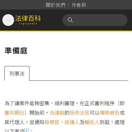
關於我們
作者群

法律百科 Legispedia
準備庭
刑事法
為了讓案件能夠密集、順利審理，在正式審判程序（即
審判期日
）開始前，
合議庭
的
受命法官
可以
傳喚
被告
或
其代理人，並通知
檢察官
、
辯護人
及
輔佐人
到庭，處理
[1]
以下事項
：