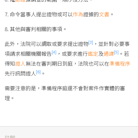
7. 命令當事人提出證物或可以
作為
證據的
文書
。
8. 其他與審判相關的事項。
[3]
此外，法院可以調取或要求提出證物
，並針對必要事
[4]
[5]
項請求相關機關報告
，或要求進行
鑑定
及
通譯
。若
得知
證人
無法在審判期日到庭，法院也可以在
準備程序
[6]
先行訊問證人
。
需要注意的是，準備程序庭還不會對案件作實體的審
理。
註腳