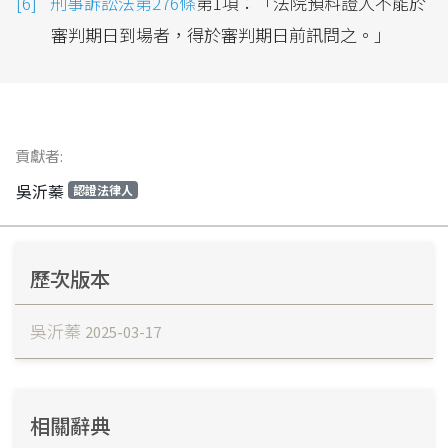
刑事訴訟法第276條
第1項：「法院預料證人不能於
審判期日到場者，得於審判期日前訊問之。」
貢獻者:
吳沂蓁
認證法律人
歷次版本
吳沂蓁
2025-03-17
相關辭典