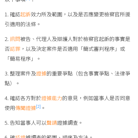
1. 確認
起訴
效力所及範圍，以及是否應變更檢察官所援
引適用的法條。
2.
訊問
被告、代理人及辯護人對於檢察官起訴的事實是
否
認罪
，以及決定案件是否適用「簡式審判程序」或
「簡易程序」。
3. 整理案件及
證據
的重要爭點（包含事實爭點、法律爭
點）。
4. 確認各方對於
證據能力
的意見，例如當事人是否同意
[2]
使用
傳聞證據
。
5. 告知當事人可以
聲請
證據調查。
6. 確
認證
據調查的範圍、順序及方法。