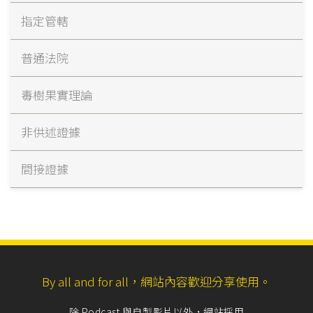
指定管轄
普通法院
毒樹果實理論
非供述證據
間接證據
By all and for all，網站內容歡迎分享使用。
除 Podcast 與自製影片以外，網站採用