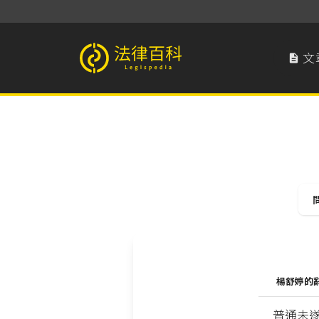
文

法律百科 Legispedia
楊舒婷的辭典
普通未