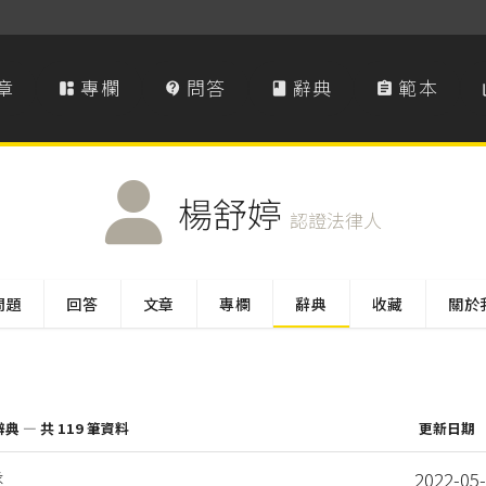
章
專欄
問答
辭典
範本




楊舒婷
認證法律人
問題
回答
文章
專欄
辭典
收藏
關於
 — 共 119 筆資料
更新日期
遂
2022-05