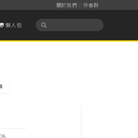
關於我們
作者群
懶人包

我
-26