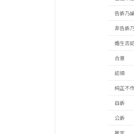
告訴乃
非告訴
婚生否
合意
認領
純正不
自訴
公訴
推定