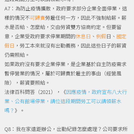
A7：為防止疫情擴散，政府要求部分企業全面停業，這
樣的情況不
可歸責
勞雇任何一方，因此不強制給薪。薪
水是否給、怎麼給，交由勞資雙方協商約定。但要留
意，企業受政府要求停業期間的
休息日
、
例假
日、
國定
假日
，勞工本來就沒有出勤義務，因此這些日子的薪資
仍需照給。
如果政府沒有要求企業停業，是企業基於自主防疫需求
暫停營業的情況，屬於可歸責於雇主的事由（經營風
險），薪資要照給。
法律百科問答（2021），《
因應疫情，政府宣布八大行
業、公有館場停業，請位這段期間勞工可以請領薪水
嗎？
》。
Q8：我在家遠距辦公，出勤紀錄怎麼處理？公司要求所