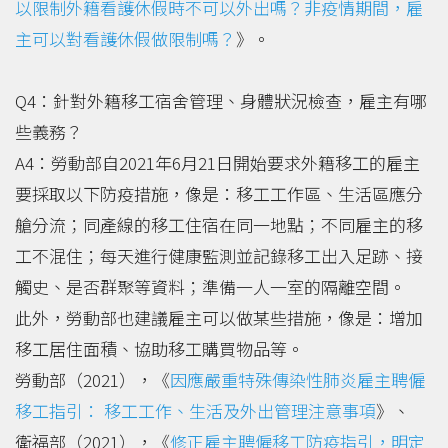
以限制外籍看護休假時不可以外出嗎？非疫情期間，雇
主可以對看護休假做限制嗎？
》。
Q4：針對外籍移工宿舍管理、身體狀況檢查，雇主有哪
些義務？
A4：勞動部自2021年6月21日開始要求外籍移工的雇主
要採取以下防疫措施，像是：移工工作區、生活區應分
艙分流；同產線的移工住宿在同一地點；不同雇主的移
工不混住；每天進行健康監測並記錄移工出入足跡、接
觸史、是否群聚等資料；準備一人一室的隔離空間。
此外，勞動部也建議雇主可以做某些措施，像是：增加
移工居住面積、協助移工購買物品等。
勞動部（2021），《
因應嚴重特殊傳染性肺炎雇主聘僱
移工指引： 移工工作、生活及外出管理注意事項
》、
衛福部（2021），《
修正雇主聘僱移工防疫指引，明定