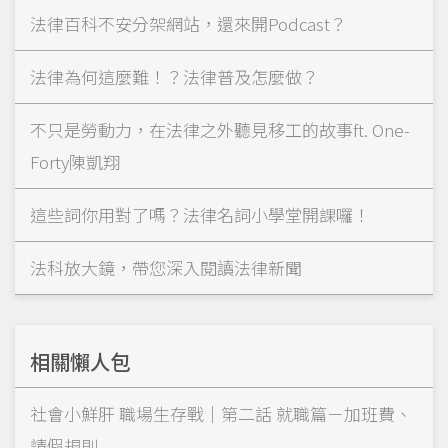
法律百科不安分架網站，還來開Podcast？
法律為何這麼難！？法律普及怎麼做？
不只是勞動力，在法律之外聽見移工的故事ft. One-
Forty陳凱翔
這些詞你用對了嗎？法律名詞小學堂開課囉！
法科放大鏡，帶您深入閱讀法律新聞
相關懶人包
社會小鮮肝 職場生存戰｜第二話 就職篇－加班費、
請假規則