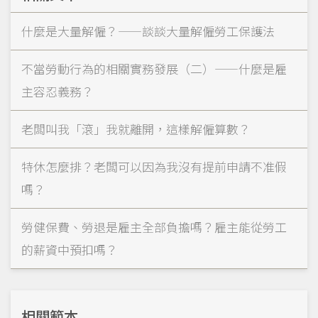
什麼是大量解僱？——談談大量解僱勞工保護法
不當勞動行為的相關實務發展（二）——什麼是雇
主容忍義務？
老闆叫我「滾」我就離開，這樣解僱算數？
特休怎麼排？老闆可以因為我沒有提前申請不准假
嗎？
勞健保費、勞退是雇主全部負擔嗎？雇主能從勞工
的薪資中預扣嗎？
相關範本