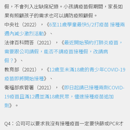
假，不會列入出缺席紀錄。小孩請疫苗假期間，家長如
果有照顧孩子的需求也可以請防疫照顧假。
中央社（2022），《
6至11歲學童最快5/2打疫苗 接種兩
週內減少激烈活動
》、
法律百科問答（2021），《
最近開始預約打肺炎疫苗，
需要跟公司請假，能否不請疫苗接種假，改請病
假？
》、
教育部（2021），《
12歲至未滿18歲的青少年COVID-19
疫苗即將開始接種
》、
衛福部疾管署（2021），《
即日起請已接種兩劑COVID-
19疫苗且滿12週並滿18歲民眾，儘速接種疫苗追加
劑
》。
Q4：公司可以要求我沒有接種疫苗一定要快篩或PCR才