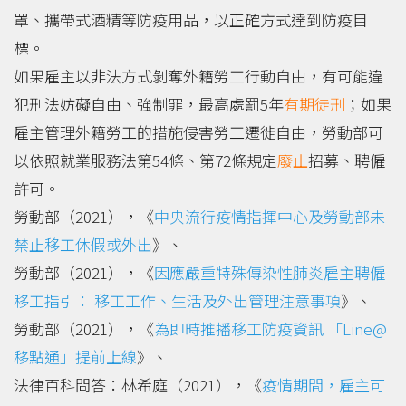
罩、攜帶式酒精等防疫用品，以正確方式達到防疫目
標。
如果雇主以非法方式剝奪外籍勞工行動自由，有可能違
犯刑法妨礙自由、強制罪，最高處罰5年
有期徒刑
；如果
雇主管理外籍勞工的措施侵害勞工遷徙自由，勞動部可
以依照就業服務法第54條、第72條規定
廢止
招募、聘僱
許可。
勞動部（2021），《
中央流行疫情指揮中心及勞動部未
禁止移工休假或外出
》、
勞動部（2021），《
因應嚴重特殊傳染性肺炎雇主聘僱
移工指引： 移工工作、生活及外出管理注意事項
》、
勞動部（2021），《
為即時推播移工防疫資訊 「Line@
移點通」提前上線
》、
法律百科問答：林希庭（2021），《
疫情期間，雇主可