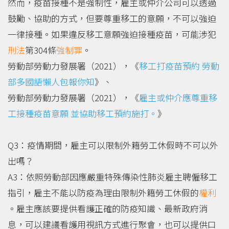
然而，疫苗接種不是強制性，雇主或仲介公司可以透過
鼓勵、協助的方式，但要尊重移工的意願，不可以強迫
一律接種。如果違反移工意願強迫接種疫苗，可能涉犯
刑法
第304條
強制罪
。
勞動部勞動力發展署（2021），《
移工打疫苗預約 勞動
部多國語懶人包報你知
》、
勞動部勞動力發展署（2021），《
雇主或仲介應尊重移
工接種疫苗意願 並協助移工預約施打。
》
Q3：疫情期間，雇主可以限制外籍勞工休假時不可以外
出嗎？
A3：依照勞動部因應嚴重特殊傳染性肺炎雇主聘僱移工
指引，雇主不能以防疫為理由限制外籍勞工休假的
權利
。雇主應該要提供看護正確的防疫知識、最新政府消
息，可以建議看護用視訊方式進行聚會，也可以提供口