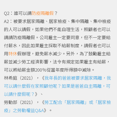
Q2：誰可以請
防疫隔離假
？
A2：被要求居家隔離、居家檢疫、集中隔離、集中檢疫
的人可以請假，如果他們不能自理生活，照顧者也可以
請請防疫隔離假。公司雇主一定要同意，但不一定要給
付薪水，因此如果雇主採取不給薪制度，請假者也可以
用
特休
假辦理，避免薪水減少。另外，為了鼓勵雇主給
薪並減少勞工經濟影響，法令有規定如果雇主有給薪，
可以將給薪金額200％從當年度所得額中減除。
林希庭（2021），《
我年長的爸爸被要求居家隔離，我
可以請什麼假在家照顧他呢？如果是爸爸自主隔離，可
以請什麼假呢？
》、
勞動部（2021），《
勞工配合「居家隔離」或「居家檢
疫」之勞動權益Q&A
》。