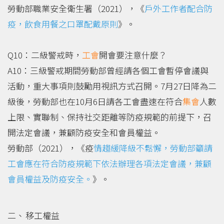
勞動部職業安全衛生署（2021），《
戶外工作者配合防
疫，飲食用餐之口罩配戴原則
》。
Q10：二級警戒時，
工會
開會要注意什麼？
A10：三級警戒期間勞動部曾經請各個工會暫停會議與
活動，重大事項則鼓勵用視訊方式召開。7月27日降為二
級後，勞動部也在10月6日請各工會盡速在符合
集會
人數
上限、實聯制、保持社交距離等防疫規範的前提下，召
開法定會議，兼顧防疫安全和會員權益。
勞動部（2021），《疫
情趨緩降級不鬆懈，勞動部籲請
工會應在符合防疫規範下依法辦理各項法定會議，兼顧
會員權益及防疫安全。
》。
移工權益