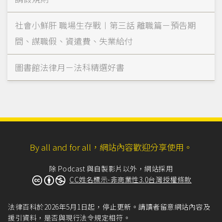
社會小鮮肝 職場生存戰︱第三話 離職篇－預告期
間、謀職假、資遣費、失業給付
圖書館法律月－法科精選好書
By all and for all，網站內容歡迎分享使用。
除 Podcast 與自製影片以外，網站採用
CC姓名標示-非商業性3.0台灣授權條款
法律百科於2026年5月1日起，停止更新。請讀者留意網站內容及
援引資料，是否與現行法令規定相符。