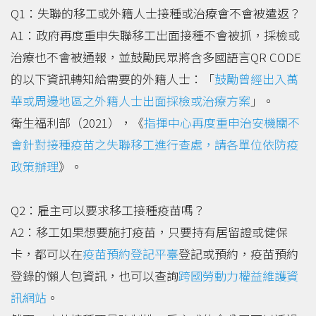
Q1：失聯的移工或外籍人士接種或治療會不會被遣返？
A1：政府再度重申失聯移工出面接種不會被抓，採檢或
治療也不會被通報，並鼓勵民眾將含多國語言QR CODE
的以下資訊轉知給需要的外籍人士：「
鼓勵曾經出入萬
華或周邊地區之外籍人士出面採檢或治療方案
」。
衛生福利部（2021），《
指揮中心再度重申治安機關不
會針對接種疫苗之失聯移工進行查處，請各單位依防疫
政策辦理
》。
Q2：雇主可以要求移工接種疫苗嗎？
A2：移工如果想要施打疫苗，只要持有居留證或健保
卡，都可以在
疫苗預約登記平臺
登記或預約，疫苗預約
登錄的懶人包資訊，也可以查詢
跨國勞動力權益維護資
訊網站
。