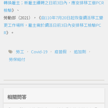
轉換雇主；新雇主續聘之日前3日內，應安排移工做PCR
檢驗
》、
勞動部（2021），《
自110年7月20日起恢復調派移工變
更工作場所，雇主需於調派日前3日內安排移工檢驗PC
R
》。
勞工
，
Covid-19
，
疫苗假
，
追加劑
，
勞保給付
相關問答