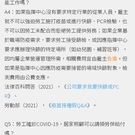
能工作嗎？
A4：如果指揮中心沒有要求特定行業的從業人員，雇主
就不可以強迫勞工施打疫苗或進行快篩、PCR檢驗，也
不可以因勞工未配合而拒絕勞工提供勞務；如果企業基
於職場防疫需求，要求勞工接受篩檢，或因應指揮中心
要求應辦理快篩的特定場所（如幼兒園、補習班等），
因均屬企業營運管理所需，相關費用宜由雇主
負擔
。但
如果是指揮中心因應防疫需要接管的場域快篩對象，檢
測費用由公費支應。
法律百科問答（2021），《
公司要求我要快篩或PC
R
》、
勞動部（2021），《
疫苗接種假Q&A
》。
Q5：勞工確診COVID-19，居家照顧可以請領勞保給付
嗎？