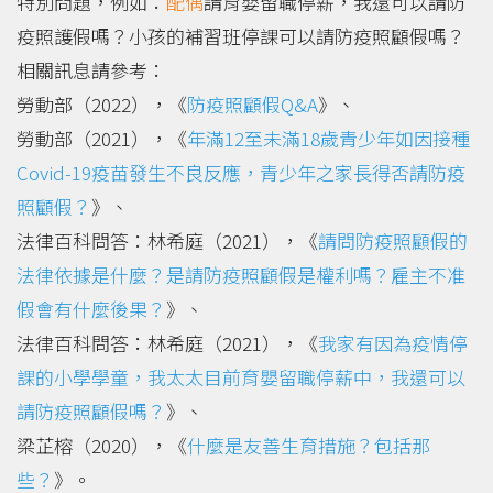
特別問題，例如：
配偶
請育嬰留職停薪，我還可以請防
疫照護假嗎？小孩的補習班停課可以請防疫照顧假嗎？
相關訊息請參考：
勞動部（2022），《
防疫照顧假Q&A
》、
勞動部（2021），《
年滿12至未滿18歲青少年如因接種
Covid-19疫苗發生不良反應，青少年之家長得否請防疫
照顧假？
》、
法律百科問答：林希庭（2021），《
請問防疫照顧假的
法律依據是什麼？是請防疫照顧假是權利嗎？雇主不准
假會有什麼後果？
》、
法律百科問答：林希庭（2021），《
我家有因為疫情停
課的小學學童，我太太目前育嬰留職停薪中，我還可以
請防疫照顧假嗎？
》、
梁芷榕（2020），《
什麼是友善生育措施？包括那
些？
》。