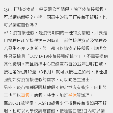
Q3：打肺炎疫苗，需要跟公司請假，除了疫苗接種假，
可以請病假嗎？小學、國高中的孩子打疫苗不舒服，也
可以請疫苗假嗎？
A3：疫苗接種假，是疫情期間的一種特別措施，只要是
自接種日起至接種次日24時止，前往接種疫苗及接種後
若發生不良反應者，勞工都可以請疫苗接種假，證明文
件只要檢具「COVID-19疫苗接種紀錄卡」，不需要提供
其他證明。而且指揮中心已經宣布自2022年1月7日起，
接種第2劑滿12週（3個月）就可以接種追加劑，接種加
強劑如有疫苗接種假的需求，可以向雇主提出。
另外，疫苗接種假跟其他假別規定並沒有衝突，因此勞
工也可以
事假
、病假、特休、加班
補休
等辦理。
至於6-11歲學童、未滿18歲青少年接種疫苗後如果不舒
服，也可以向學校請疫苗假，接種當日起3日內可以請