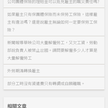
公司團體保險的理賠金可以抵充雇主的職災責任嗎?
如果雇主只有保團體保險而未保勞工保險，這樣雇
主有違法嗎？還是說雇主無論如何一定要保勞工保
險？
新聞報導華映公司大量解僱勞工，又欠工資，勞動
部說負責人被禁止出國。請問要解僱多少人才算是
大量解僱勞工
外勞期滿轉換雇主
部分工時沒有資遣費只有轉調或自願離職。
相關文章