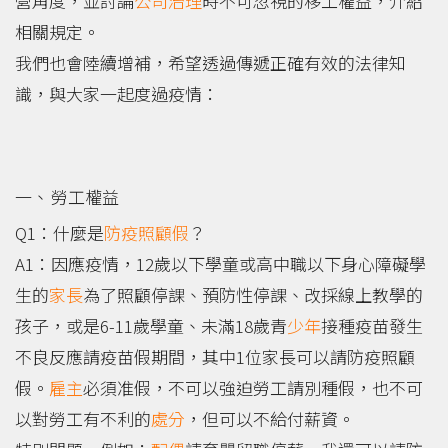
營角度，並討論
公司治理
時不可忽視的移工權益，介紹
相關規定。
我們也會陸續增補，希望透過傳遞正確有效的法律知
識，與大家一起度過疫情：
勞工權益
Q1：什麼是
防疫照顧假
？
A1：因應疫情，12歲以下學童或高中職以下身心障礙學
生的
家長
為了照顧停課、預防性停課、改採線上教學的
孩子，或是6-11歲學童、未滿18歲青
少年
接種疫苗發生
不良反應請疫苗假期間，其中1位家長可以請防疫照顧
假。
雇主
必須准假，不可以強迫勞工請別種假，也不可
以對勞工有不利的
處分
，但可以不給付薪資。