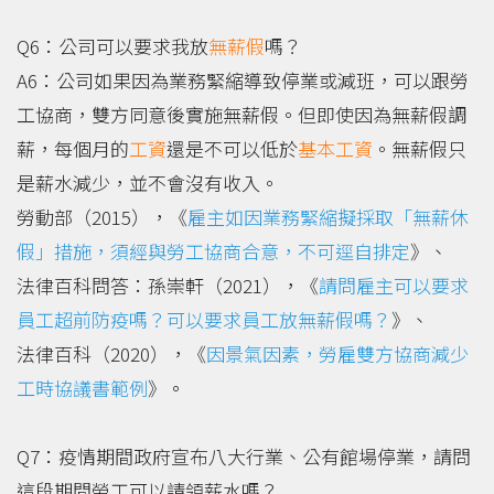
Q6：公司可以要求我放
無薪假
嗎？
A6：公司如果因為業務緊縮導致停業或減班，可以跟勞
工協商，雙方同意後實施無薪假。但即使因為無薪假調
薪，每個月的
工資
還是不可以低於
基本工資
。無薪假只
是薪水減少，並不會沒有收入。
勞動部（2015），《
雇主如因業務緊縮擬採取「無薪休
假」措施，須經與勞工協商合意，不可逕自排定
》、
法律百科問答：孫崇軒（2021），《
請問雇主可以要求
員工超前防疫嗎？可以要求員工放無薪假嗎？
》、
法律百科（2020），《
因景氣因素，勞雇雙方協商減少
工時協議書範例
》。
Q7：疫情期間政府宣布八大行業、公有館場停業，請問
這段期間勞工可以請領薪水嗎？