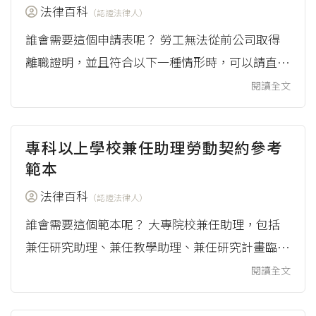
巷弄或其他公共場所或公眾可以出入場所的集體行
法律百科
（認證法律人）
進。 其他要附上的文件 負責人有代理人的話，應
誰會需要這個申請表呢？ 勞工無法從前公司取得
一併附上代理人的同意書[4...
離職證明，並且符合以下一種情形時，可以請直轄
市、縣（市）主管機關，申請核發離職證明： 申
閱讀全文
請人與原雇主間因為離職事由發生勞資爭議，進入
調解程序中。 關廠、歇業或雇主行蹤不明，經地
專科以上學校兼任助理勞動契約參考
方主管機關查明屬實。 雇主資遣員工時，已經依
範本
就業服務法第33條規定，列冊向當地主管機關通
法律百科
報。 其他經地方主管機關事實查證確定（例如：
（認證法律人）
法院在判決中認為屬於非自願離職）。 此時勞...
誰會需要這個範本呢？ 大專院校兼任助理，包括
兼任研究助理、兼任教學助理、兼任研究計畫臨時
工及其他不限名稱之學生兼任助理，與學校間存有
閱讀全文
提供勞務獲取報酬之工作事實，且具從屬關係，想
要與學校確認雙方的權利義務、簽訂契約時，可以