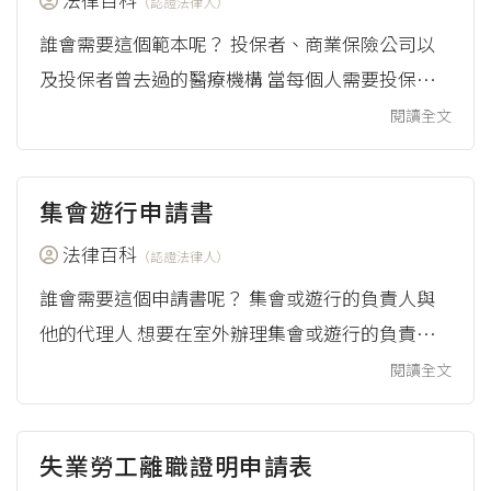
（認證法律人）
（2016），《綜合所得稅更正申請書(合併委任
誰會需要這個範本呢？ 投保者、商業保險公司以
書)》，下載Word檔(.docx...
及投保者曾去過的醫療機構 當每個人需要投保商
業保險，或是需要申請變更商業保險契約內容（例
閱讀全文
如補告知、轉換契約或是增加保險金額）時，由於
保險公司會需要知道每個人的健康狀況，來判斷是
集會遊行申請書
否同意承保或變更契約內容，因此有時候會需要投
保者的病歷。 然而，病歷是受到特別保護的個人
法律百科
（認證法律人）
資料，因此保險公司必須先經過投保者的書面同
誰會需要這個申請書呢？ 集會或遊行的負責人與
意，才可以調閱，因此，這個時候投保者、商業
他的代理人 想要在室外辦理集會或遊行的負責人
保...
或負責人的代理人，會需要這個申請書，且應該在
閱讀全文
6天前申請。 這裡所說的「集會」，是在公共場所
或公眾可以出入場所舉行的會議、演說或其他聚眾
失業勞工離職證明申請表
活動。 這裡所說的「遊行」，是在市街、道路、