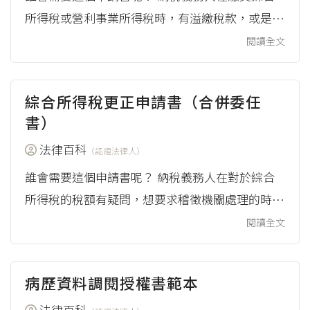
所得稅或營利事業所得稅時，有溢繳稅款，或是有
對報稅規定不熟悉，導致報稅時有漏報、需要補稅
閱讀全文
的情況，會需要這個申請書。 申請書的來源 所得
稅退、補稅款申請書，來自財政部稅務入口網
綜合所得稅更正申請書（合併委任
（2015），《所得稅退、補稅款申請書》，下載
書）
Word檔(.docx)請點我，PDF檔(.pdf)請點我。 註
法律百科
腳 稅捐稽徵法第100條：「 I 納稅義務人每年結
（認證法律人）
算申報所得額...
誰會需要這個申請書呢？ 納稅義務人在對於綜合
所得稅的稅額有疑問，想要求稽徵機關處理的時候
會需要。對於某個特定年度由稅捐稽徵機關所核定
閱讀全文
的綜合所得稅稅額，認為應補稅款、應退稅款及罰
鍰的數額有誤的時候，可以使用這個申請書，向稽
病歷資料調閱授權書範本
徵機關要求更正。 申請書的來源 綜合所得稅更正
申請書（合併委任書），來自財政部稅務入口網
法律百科