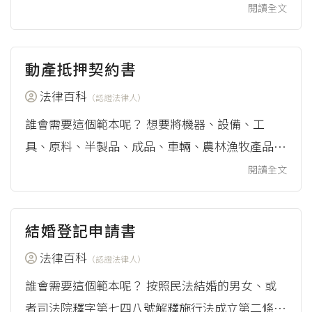
（構）勞動派遣期間勞動契約書範本」，當有政府
閱讀全文
採購中勞務採購案件時，適用政府採購法的政府機
關、公立學校及公營事業與派遣勞工之間的勞動契
動產抵押契約書
約，可參考此契約範本。 因此，政府機關、公立
學校及公營事業，還有受僱的派遣勞工，會有參考
法律百科
（認證法律人）
這個範本的需要。 範本的來源 政府機關（構）勞
誰會需要這個範本呢？ 想要將機器、設備、工
動派遣期間勞動契約書範本，來自勞動部（2018...
具、原料、半製品、成品、車輛、農林漁牧產品、
牲畜、船舶設定抵押權，向別人借錢的人會需要。
閱讀全文
動產抵押的基本概念，跟不動產設定抵押權一樣。
只是抵押人換成拿動產作為擔保，向人借錢。出借
結婚登記申請書
金錢的人會因此成為動產抵押權人。若未來抵押人
還不出錢，抵押權人就能夠占有並變賣抵押物，優
法律百科
（認證法律人）
先拿回金錢。 動產抵押是屬於動產擔保交易的一
誰會需要這個範本呢？ 按照民法結婚的男女、或
種類型。動產擔保交易，指...
者司法院釋字第七四八號解釋施行法成立第二條關