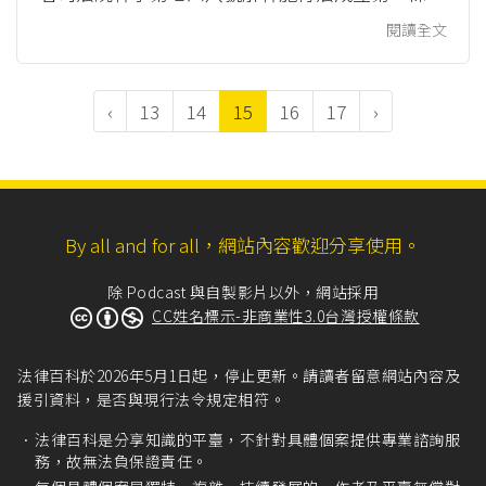
係的人會需要。按照法律規定，婚姻或第二條關係
閱讀全文
需要製作書面，並且需要到戶政機關辦理結婚登
記，不再像早期採取儀式婚。 只要沒有牴觸民法
‹
13
14
15
16
17
›
禁止結婚的規定、或者「司法院釋字第七四八號解
釋施行法」禁止成立第二條關係的規定，就可以做
成書面（可參考「結婚書約（民法）」、「結婚書
約（司法院釋字第748號解釋施行...
By all and for all，網站內容歡迎分享使用。
除 Podcast 與自製影片以外，網站採用
CC姓名標示-非商業性3.0台灣授權條款
法律百科於2026年5月1日起，停止更新。請讀者留意網站內容及
援引資料，是否與現行法令規定相符。
法律百科是分享知識的平臺，不針對具體個案提供專業諮詢服
務，故無法負保證責任。