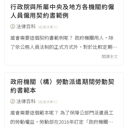
行政院與所屬中央及地方各機關約僱
參考這個範本。 範本的來源 專科以上學校兼任助
人員僱用契約書範例
理勞動契約參考範本，來自勞動部（2017），《兼
法律百科
任助理勞動權益》，下載PDF檔(.pdf)請點我。 註
（認證法律人）
腳 專科以上學校獎助生...
誰會需要這個契約書範例呢？ 政府機關用人，除
了依公務人員法制的正式方式外，對於比較定期的
任務，大致有三種方法：第一是約聘，第二是約
閱讀全文
僱，再來是約用（或稱為專案）。 當屬於「約
僱」的情況，也就是對於事務性、簡易性等任務，
政府機關（構）勞動派遣期間勞動契
以行政契約定期僱用時，行政院與所屬中央及地方
約書範本
各機關，以及從事這樣任務的行政或技術工作人
法律百科
員，會需要約僱人員僱用契約書範本；不過要注意
（認證法律人）
的是，有兩種選擇方式，一種是適...
誰會需要這個範本呢？ 為了保障公部門派遣員工
的勞動權益，勞動部在2016年訂定「政府機關