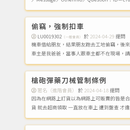
偷竊，強制扣車
LU0019302
於
2024-04-29
提問
（一般會員）
機車借給朋友，結果朋友跑去工地偷竊，後來
車主是我爸爸，當事人跟車主都不在現場，
槍砲彈藥刀械管制條例
匿名（進階會員）
於
2024-04-18
提問
因為在網路上訂貨以為網路上可販賣的皆是合法
貨 就去超商領取 一直放在車上 遭到盤查 才