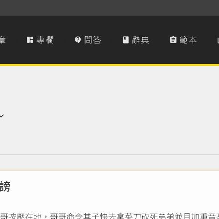
章
專欄
問答
辭典
範本




謗
哥按壓在地，哥哥命令其子快去拿菜刀砍死弟弟並且加重音