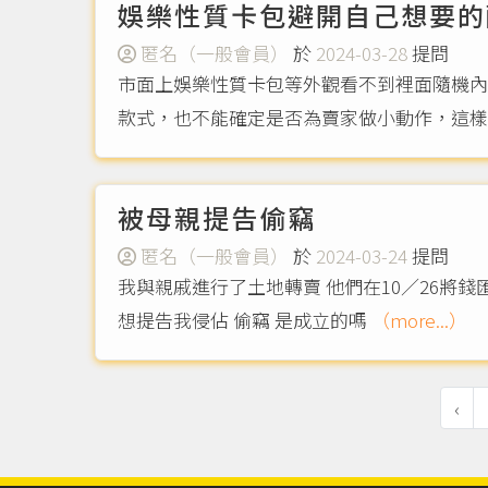
娛樂性質卡包避開自己想要的
匿名（一般會員）
於
2024-03-28
提問
市面上娛樂性質卡包等外觀看不到裡面隨機內
款式，也不能確定是否為賣家做小動作，這
被母親提告偷竊
匿名（一般會員）
於
2024-03-24
提問
我與親戚進行了土地轉賣 他們在10／26將錢匯進「我的」戶頭裡 而1～2月
想提告我侵佔 偷竊 是成立的嗎
（more...）
‹