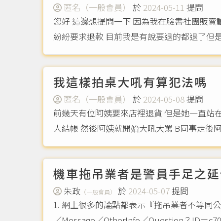
匿名（一般會員）
於
2024-05-11
提問
您好 這邊想提問一下 因為我在臉書社團販賣
紛紛要求退款 目前我是有說要退的都退了但是
我這樣拍桌大吼有算犯法嗎
匿名（一般會員）
於
2024-05-08
提問
前幾天有位阿姨要來店裡退貨 但是她一直站在
機車拖吊業者是警員手足之延
朱政
於
2024-05-07
提問
（一般會員）
1. 網上很多的論點都表示『拖吊業者不等同公務員
／Message／OtherInfo／Question？ID＝c70b