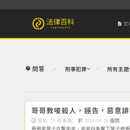
文

法律百科 Legispedia
問答
刑事犯罪
所有主題

／
／
哥哥教唆殺人，誣告，惡意誹
匿名（一般會員）
於
2024-06-16
提問
哥哥拿凳子攻擊弟弟，弟弟自衛奪下凳子將哥