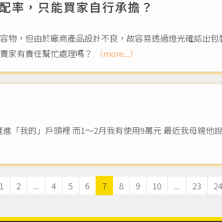
配率，只能買家自行承擔？
容物，但由於廠商產品設計不良，故容易透過燈光確認出包
樣賣家有責任幫忙處理嗎？
（more...）
我有使用9萬元 最近我母親他說錢是他的 但同時他又說錢是幫我存起來的 他
1
2
...
4
5
6
7
8
9
10
...
23
2