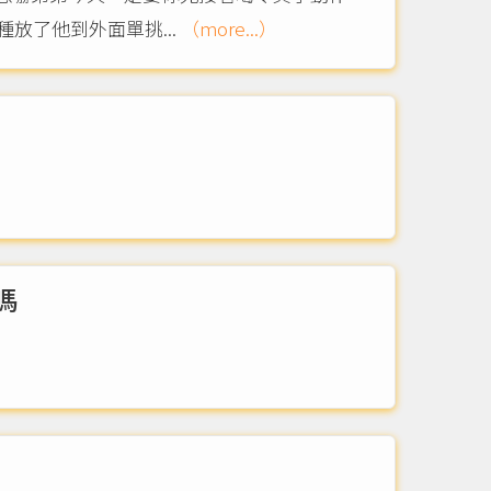
放了他到外面單挑...
（more...）
嗎