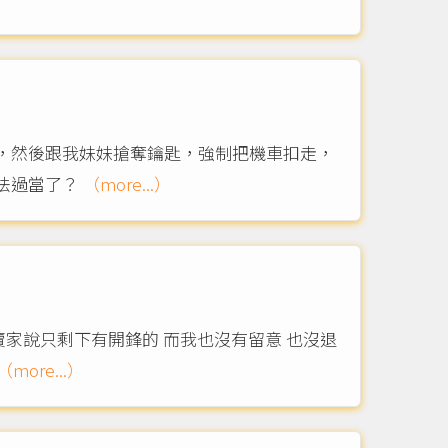
，然後跟我妹妹搶奪鑰匙，強制把機車扣走，
法過當了？
（more...）
家說只剩下有開鋒的 而我也沒有留意 也沒退
（more...）