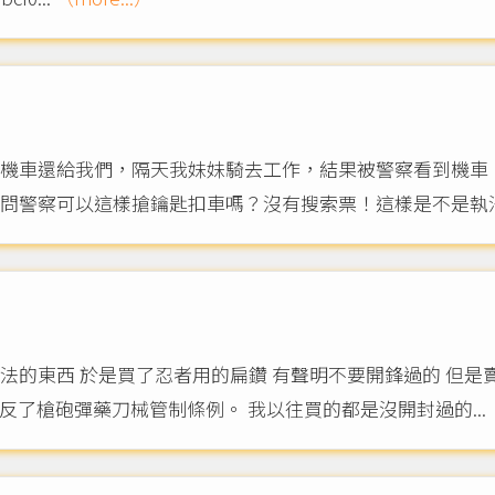
機車還給我們，隔天我妹妹騎去工作，結果被警察看到機車
請問警察可以這樣搶鑰匙扣車嗎？沒有搜索票！這樣是不是執
的東西 於是買了忍者用的扁鑽 有聲明不要開鋒過的 但是賣
違反了槍砲彈藥刀械管制條例。 我以往買的都是沒開封過的...