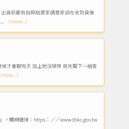
出 出貨前都有拍照給買家請買家卻在收到貨後
..
（more...）
候才會聊完天 加上她沒排隊 就先幫下一組客
more...）
接：https：／／www.tbkc.gov.tw