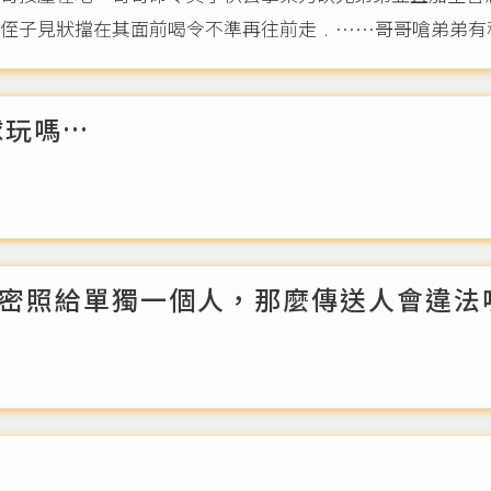
侄子見狀擋在其面前喝令不準再往前走﹒……哥哥嗆弟弟有種
球玩嗎…
密照給單獨一個人，那麼傳送人會違法