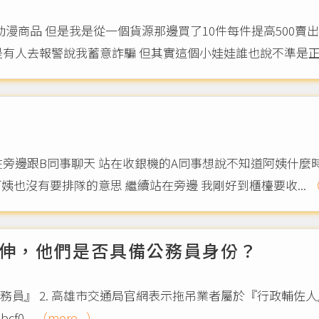
動漫商品 但是我是從一個貨源那邊買了10件每件提高500賣
有人去報警說我蓄意詐騙 但其實這個小娃娃誰也說不準是正.
旁邊跟B同事聊天 站在收銀機的A同事想說不知道阿姨什麼時
人結帳 然後阿姨就開始大吼大罵 B同事走後阿姨也沒有要排隊的意思 繼續站在旁邊 我剛好到櫃檯要收...
（
伸，他們是否具備公務員身份？
』 2. 高雄市交通局官網表示拖吊業者屬於『行政輔佐人』，關網鏈
cf0...
（more...）