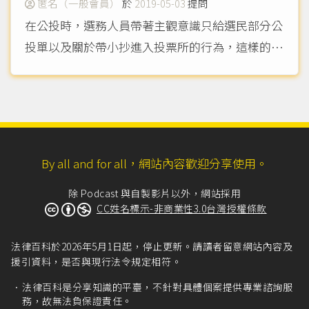
匿名（一般會員）
於
2019-05-03
提問
在公投時，選務人員帶著主觀意識只給選民部分公
投單以及關於帶小抄進入投票所的行為，這樣的行
為是否有法律上的疑問？
（more...）
By all and for all，網站內容歡迎分享使用。
除 Podcast 與自製影片以外，網站採用
CC姓名標示-非商業性3.0台灣授權條款
法律百科於2026年5月1日起，停止更新。請讀者留意網站內容及
援引資料，是否與現行法令規定相符。
法律百科是分享知識的平臺，不針對具體個案提供專業諮詢服
務，故無法負保證責任。