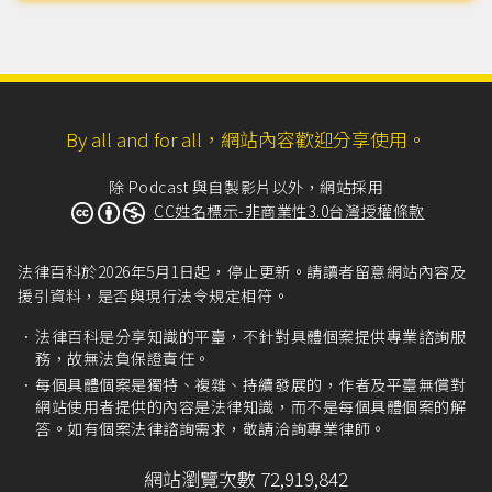
讯警察甲到庭作证。警察甲在下一次庭期，到庭作
证，并且具结之后，法官回放秘录器之录影给警察
看。结果警察甲证称...
（more...）
By all and for all，網站內容歡迎分享使用。
除 Podcast 與自製影片以外，網站採用
CC姓名標示-非商業性3.0台灣授權條款
法律百科於2026年5月1日起，停止更新。請讀者留意網站內容及
援引資料，是否與現行法令規定相符。
法律百科是分享知識的平臺，不針對具體個案提供專業諮詢服
務，故無法負保證責任。
每個具體個案是獨特、複雜、持續發展的，作者及平臺無償對
網站使用者提供的內容是法律知識，而不是每個具體個案的解
答。如有個案法律諮詢需求，敬請洽詢專業律師。
網站瀏覽次數 72,919,842