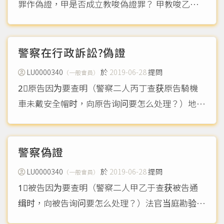
罪作偽證，甲是否成立教唆偽證罪？ 甲教唆乙來
頂替甲自己的犯罪，甲是否成立頂替教唆罪？ 乙
教唆甲湮滅甲自己的犯罪證據，乙是否是教唆湮滅
證據罪的教唆犯？還是直接論正犯不討論是否教
警察在行政訴訟?️偽證
唆？
（more...）
LU0000340
於
2019-06-28
提問
（一般會員）
2⃣️原告因为要查明（警察二人丙丁查获原告騎機
車未戴安全帽时，向原告询问要怎么处理？）地方
法院行政訴訟庭法官当庭勘验秘录器，勘验结果确
实如上。法官同意原告声请，传讯警察丙到庭作
证。警察丙在下一次庭期，到庭作证，并且具结之
警察偽證
后，法官回放秘录器之...
（more...）
LU0000340
於
2019-06-28
提問
（一般會員）
1⃣️被告因为要查明（警察二人甲乙于查获被告通
缉时，向被告询问要怎么处理？）法官当庭勘验秘
录器，勘验结果确实如上。法官同意被告声请，传