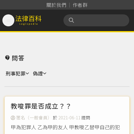
關於我們
作者群

法律百科 Legispedia
問答

刑事犯罪
偽證
教唆罪是否成立？？
匿名（一般會員）
於
2021-06-11
提問
甲為犯罪人 乙為甲的友人 甲教唆乙替甲自己的犯