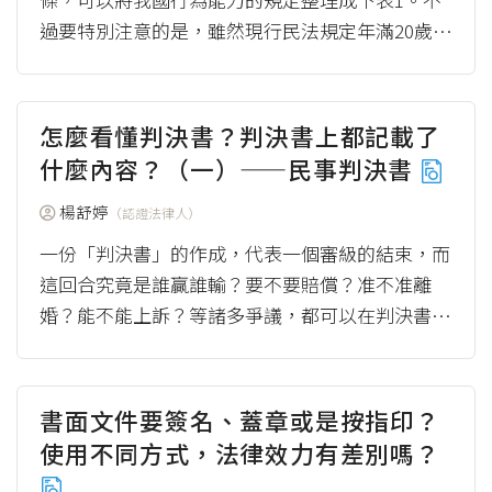
過要特別注意的是，雖然現行民法規定年滿20歲才
是成年，但立法院已修正通過自2023年...
（mor
e）
怎麼看懂判決書？判決書上都記載了
什麼內容？（一）——民事判決書
楊舒婷
（認證法律人）
一份「判決書」的作成，代表一個審級的結束，而
這回合究竟是誰贏誰輸？要不要賠償？准不准離
婚？能不能上訴？等諸多爭議，都可以在判決書內
找到答案，所以看懂判決書，是相當重要的課題！
不過...
（more）
書面文件要簽名、蓋章或是按指印？
使用不同方式，法律效力有差別嗎？