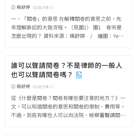
楊舒婷
（認證法律人）
一、「閱卷」的意思 在解釋閱卷的意思之前，先
來理解訴訟的大致流程。（見圖1） 圖1 卷宗是
怎麼出現的？ 資料來源：楊舒婷 / 繪圖：Yen
例如A想要告B，請求B返還借款，那...
（more）
誰可以聲請閱卷？不是律師的一般人
也可以聲請閱卷嗎？
楊舒婷
（認證法律人）
從《什麼是閱卷？閱卷有哪些要注意的地方？》一
文，可以知道閱卷的意思和閱卷的限制、費用等，
不過，到底有哪些人可以向法院、檢察署聲請閱
卷？以下區分民事程序和刑事程序，簡單說明誰
可...
（more）