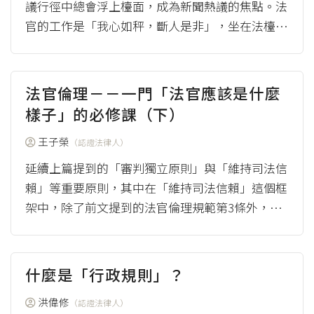
議行徑中總會浮上檯面，成為新聞熱議的焦點。法
官的工作是「我心如秤，斷人是非」，坐在法檯上
身著法袍，依據法律從事審判，而判決是將認定事
實、...
（more）
法官倫理－－一門「法官應該是什麼
樣子」的必修課（下）
王子榮
（認證法律人）
延續上篇提到的「審判獨立原則」與「維持司法信
賴」等重要原則，其中在「維持司法信賴」這個框
架中，除了前文提到的法官倫理規範第3條外，接
著的第4條到第8條其實都是在這個框架...
（mor
e）
什麼是「行政規則」？
洪偉修
（認證法律人）