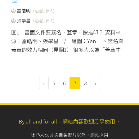
雷皓明
（認證法律人）
張學昌
（認證法律人）
圖1 書面文件要簽名、蓋章、按指印？ 資料來
源：雷皓明、張學昌 / 繪圖：Yen 一、簽名與
蓋章的效力相同（見圖1） 很多人以為「蓋章才有
法律效力」，但是，依照民法第3條第2項規...
（m
ore）
‹
5
6
7
8
›
By all and for all，網站內容歡迎分享使用。
除 Podcast 與自製影片以外，網站採用