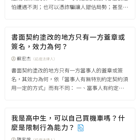
怕遭遇不測；也可以憑詐騙讓人錯估局勢；甚至可
以憑利誘讓人無法抗拒；但這些手段會讓國家成為
恐怖...
（more）
書面契約塗改的地方只有一方蓋章或
簽名，效力為何？
蘇宏杰
（認證法律人）
書面契約塗改的地方只有一方當事人的蓋章或簽
名，其效力為何，依「當事人有無特別約定契約須
用一定的方式」而有不同： 一、當事人有約定契
約須用一定的方式 依民法166條規定，如果契...
（more）
我是高中生，可以自己買機車嗎？什
麼是限制行為能力？
陳家誼
（認證法律人）