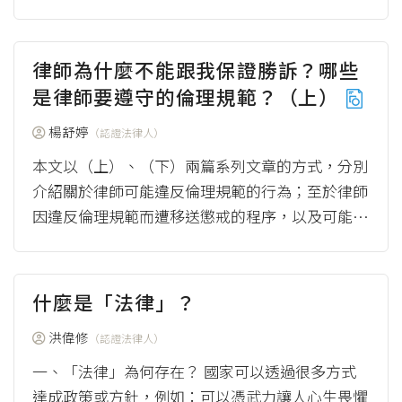
務的運作及制度的演進，本文首先會著重說明判...
（more）
律師為什麼不能跟我保證勝訴？哪些
是律師要遵守的倫理規範？（上）
楊舒婷
（認證法律人）
本文以（上）、（下）兩篇系列文章的方式，分別
介紹關於律師可能違反倫理規範的行為；至於律師
因違反倫理規範而遭移送懲戒的程序，以及可能受
到的懲戒處分類型，則另以《不肖律師會被處罰
嗎？什...
（more）
什麼是「法律」？
洪偉修
（認證法律人）
一、「法律」為何存在？ 國家可以透過很多方式
達成政策或方針，例如：可以憑武力讓人心生畏懼