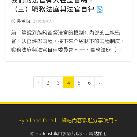
（三）職務法庭與法官自律
吳孟勳
（認證法律人）
前二篇說到能夠監督法官的機制有內部的上級監
督、法官評鑑兩種，接下來介紹剩下的兩種制度，
職務法庭與法官自律委員會。 一、職務法庭（見
圖1） 圖1 監督法官的職務法庭 資料來源：...
（more）
‹
2
3
4
5
6
›
By all and for all，網站內容歡迎分享使用。
除 Podcast 與自製影片以外，網站採用