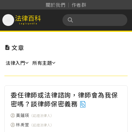
關於我們
作者群

法律百科 Legispedia
文章

法律入門
所有主題
委任律師或法律諮詢，律師會為我保
密嗎？談律師保密義務
黃蓮瑛
（認證法律人）
林禹萱
（認證法律人）