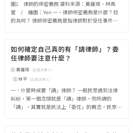
圖1 律師的保密義務 資料來源：黃蓮瑛、林禹
萱 / 繪圖：Yen 一、律師保密義務是什麼？目
的為何？ 律師保密義務是指律師對於受任事件的
內容，應該要嚴格保守秘密，除非是告知當事人...
（more）
如何確定自己真的有「請律師」？委
任律師要注意什麼？
黃蓮瑛
（認證法律人）
林芊
（認證法律人）
一、什麼時候要「請」律師？ 一般民眾遇到法律
糾紛，第一個念頭就是「請」律師，而所謂的
「請」，其實就是民法上「委任」的概念，民眾是
委任契約中的「委任人」、律師則是「受任人」。
...
（more）