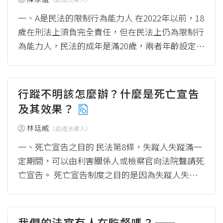
一、A是民法的限制行為能力人 在2022年以前，18
歲在刑法上須負完全責任，但在民法上仍為限制行
為能力人，民法的成年是滿20歲，兩者年齡設定差
異，讓人覺得為什麼有責任卻...
（more）
行蹤不明該怎麼辦？什麼是死亡宣告
及其效果？
林廷威
（認證法律人）
一、死亡宣告之目的 民法第8條，失蹤人失蹤滿一
定期間，可以由利害關係人或檢察官向法院聲請死
亡宣告。 死亡宣告制度之目的是因為失蹤人失蹤
太久會對財產和身分產生很大影響，將...
（mor
e）
我們的法官有人在監督嗎？——