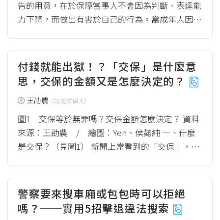
告的用意，在於保障當事人不會因為判斷、表達能
力下降，而做出有害於自己的行為。當成年人因為
精神障礙或心智缺陷，影響獨立判斷或表達的能
力，親...
（more）
付錢就能出獄！？「交保」是什麼意
思，交保的金額又是怎麼決定的？
王劭農
（認證法律人）
圖1 交保等於無罪嗎？交保金額怎麼決定？ 資料
來源：王劭農 / 繪圖：Yen、侯懿純 一、什麼
是交保？（見圖1） 新聞上常看到的「交保」，在
法律用語上叫「具保」。當有犯罪發生，會...
（m
ore）
警察要來搜車廂或包包時可以拒絕
嗎？──實用5招擊退違法搜索