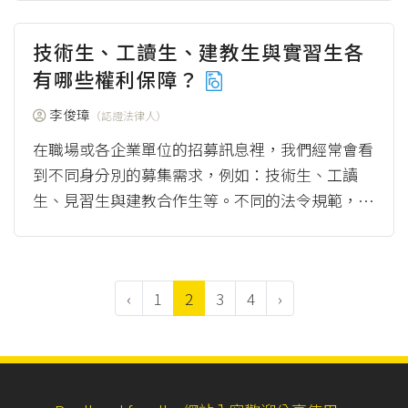
型化...
（more）
技術生、工讀生、建教生與實習生各
有哪些權利保障？
李俊璋
（認證法律人）
在職場或各企業單位的招募訊息裡，我們經常會看
到不同身分別的募集需求，例如：技術生、工讀
生、見習生與建教合作生等。不同的法令規範，賦
予不同身分者的權利義務不盡相同，相對地雇主的
權利義...
（more）
‹
1
2
3
4
›