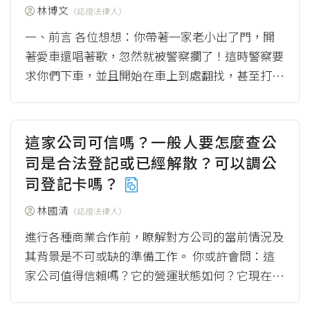
林博文
（認證法律人）
一、前言 各位想想：你帶著一家老小出了門，開
著愛車還唱著歌，忽然就被警察攔了！這時警察要
求你們下車，並且開始在車上到處翻找，甚至打開
所有的收納箱、拆開夾層，面對這樣的陣仗，你該
怎麼...
（more）
這家公司可信嗎？一般人要怎麼查公
司是合法登記或已經解散？可以調公
司登記卡嗎？
林國清
（認證法律人）
進行各種商業合作前，瞭解對方公司的當前情況及
其背景是不可或缺的準備工作。 你或許會問：這
家公司值得信賴嗎？它的營運狀態如何？它現在有
沒有合法登記或已經解散？好像有聽說過公司登記