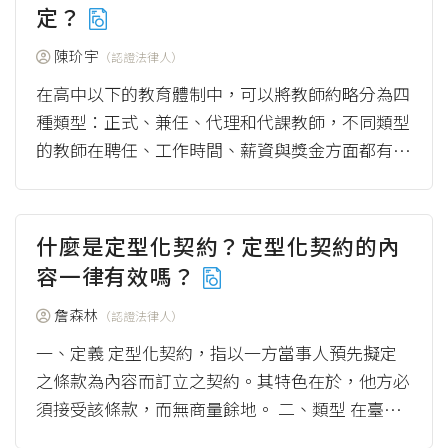
定？
陳玠宇
（認證法律人）
在高中以下的教育體制中，可以將教師約略分為四
種類型：正式、兼任、代理和代課教師，不同類型
的教師在聘任、工作時間、薪資與獎金方面都有不
同規定。 一、工作內容、工時和請假規定（見圖
1）...
（more）
什麼是定型化契約？定型化契約的內
容一律有效嗎？
詹森林
（認證法律人）
一、定義 定型化契約，指以一方當事人預先擬定
之條款為內容而訂立之契約。其特色在於，他方必
須接受該條款，而無商量餘地。 二、類型 在臺
灣，定型化契約分為三大類： （一）金融消費定