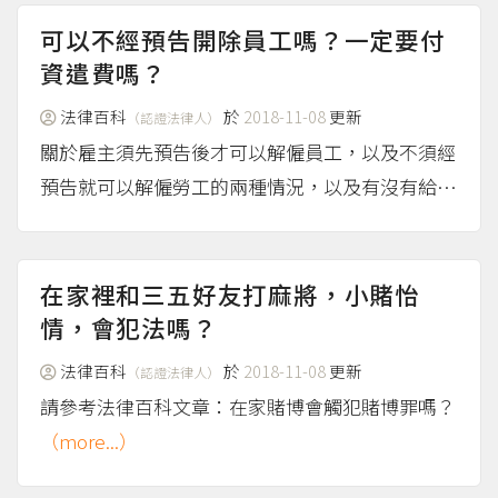
可以不經預告開除員工嗎？一定要付
資遣費嗎？
法律百科
於
2018-11-08
更新
（認證法律人）
關於雇主須先預告後才可以解僱員工，以及不須經
預告就可以解僱勞工的兩種情況，以及有沒有給員
工資遣費的義務，請參考法律百科文章：什麼時候
可以解雇？應提前多久通知？ 其次，如果雇主使
用「業務性質變更」作為理由解僱勞工，合法的要
在家裡和三五好友打麻將，小賭怡
件，以及是否要先經過...
情，會犯法嗎？
（more...）
法律百科
於
2018-11-08
更新
（認證法律人）
請參考法律百科文章：在家賭博會觸犯賭博罪嗎？
（more...）