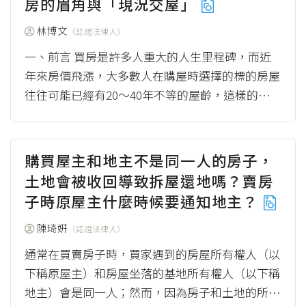
房的眉角與「現況交屋」
林博文
（認證法律人）
一、前言 買房是許多人重大的人生里程碑，而近
年來房價飛漲，大多數人在購屋時選擇的標的房屋
往往可能已經有20～40年不等的屋齡，這樣的屋子
隨著歲月流逝難免會產生或大或小的瑕疵，而漏
水...
（more）
購買屋主和地主不是同一人的房子，
土地會被收回導致拆屋還地嗎？賣房
子時原屋主什麼時候要通知地主？
陳琦姸
（認證法律人）
通常在買賣房子時，買家遇到的房屋所有權人（以
下稱原屋主）和房屋坐落的基地所有權人（以下稱
地主）會是同一人；然而，因為房子和土地的所有