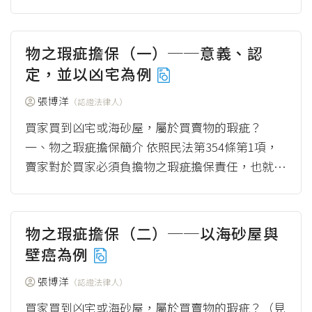
權是各自獨自存在的權利，原則上可以由不同人擁
有，...
（more）
物之瑕疵擔保（一）──意義、認
定，並以凶宅為例
張博洋
（認證法律人）
買家買到凶宅或海砂屋，屬於買賣物的瑕疵？
一、物之瑕疵擔保簡介 依照民法第354條第1項，
賣家對於買家必須負擔物之瑕疵擔保責任，也就是
賣家須要向買家擔保，出賣物不會滅失或出賣...
（more）
物之瑕疵擔保（二）──以海砂屋與
壁癌為例
張博洋
（認證法律人）
買家買到凶宅或海砂屋，屬於買賣物的瑕疵？（見