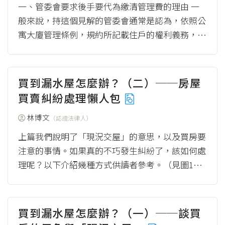
一、管委會要求後手要代為繳清管理費的理由 一
般來說，持這個見解的管委會通常是認為，依照公
寓大廈管理條例，規約所記載住戶的權利義務，不
論是房屋的前、後手都必須要遵守，也就是前手...
（more）
買到漏水屋怎麼辦？（二）──房屋
買賣糾紛處理懶人包
林博文
（認證法律人）
上篇我們說明了「現況交屋」的意思，以及買房要
注意的事情。如果真的不巧發生糾紛了，該如何處
理呢？以下介紹幾種方式供讀者參考。（見圖1）
圖1 買房發生糾紛怎麼辦？ 資料來源：林博
文 ...
（more）
買到漏水屋怎麼辦？（一）──談買