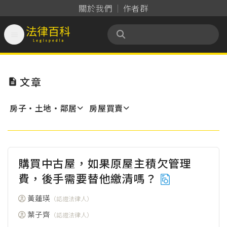
關於我們
作者群

法律百科 Legispedia
文章

房子‧土地‧鄰居
房屋買賣
購買中古屋，如果原屋主積欠管理
費，後手需要替他繳清嗎？
黃蓮瑛
（認證法律人）
葉子齊
（認證法律人）