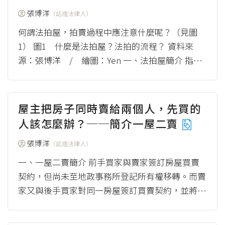
張博洋
（認證法律人）
何謂法拍屋，拍賣過程中應注意什麼呢？（見圖
1） 圖1 什麼是法拍屋？法拍的流程？ 資料來
源：張博洋 / 繪圖：Yen 一、法拍屋簡介 指依
照強制執行法進行拍賣程序而拍賣的房屋。發...
（more）
屋主把房子同時賣給兩個人，先買的
人該怎麼辦？──簡介一屋二賣
張博洋
（認證法律人）
一、一屋二賣簡介 前手買家與賣家簽訂房屋買賣
契約，但尚未至地政事務所登記所有權移轉。而賣
家又與後手買家對同一房屋簽訂買賣契約，並將房
屋所有權登記予後手買家（圖2）。前手買家因此
無法...
（more）