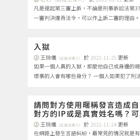
凡是提起第三審上訴，不論是刑事訴訟法第37
一審判決違背法令，可以作上訴二審的理由。
入獄
王琮儀
於
2021-11-25
更新
（認證法律人）
如果一個人真的入獄，那麼他自己或身邊的親
壞事的人會有哪些身分？ 一個人如果犯了刑法
請問對方使用暱稱發言造成自
對方的IP或是真實姓名嗎？可以
王琮儀
於
2021-11-24
更新
（認證法律人）
在網路上發生言語糾紛，最常見的情況就是有