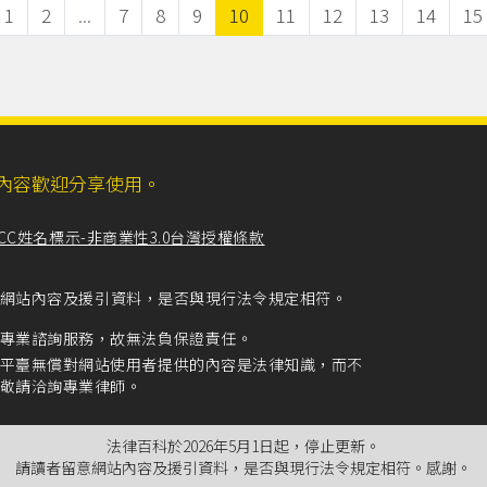
1
2
...
7
8
9
10
11
12
13
14
15
ll，網站內容歡迎分享使用。
CC姓名標示-非商業性3.0台灣授權條款
留意網站內容及援引資料，是否與現行法令規定相符。
專業諮詢服務，故無法負保證責任。
平臺無償對網站使用者提供的內容是法律知識，而不
敬請洽詢專業律師。
法律百科於2026年5月1日起，停止更新。
請讀者留意網站內容及援引資料，是否與現行法令規定相符。感謝。