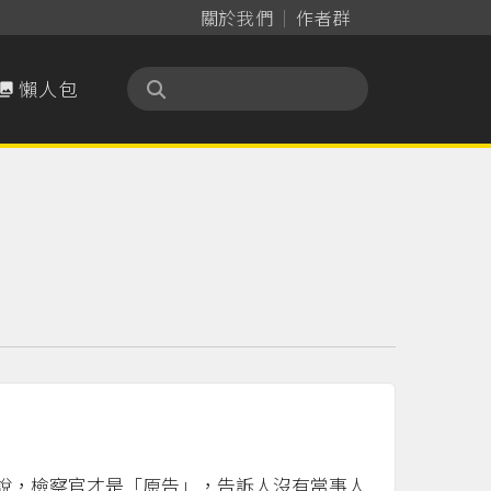
關於我們
作者群
懶人包

說，檢察官才是「原告」，告訴人沒有當事人