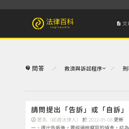
文

法律百科 Legispedia
問答
救濟與訴訟程序
刑

／
／
請問提出「告訴」或「自訴」
匿名（認證法律人）
於
2022-05-08
更新
一、提出告訴後，要經過檢察官的偵查，認為