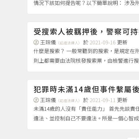
情況下該如何提告呢？以下簡單說明： 涉及刑
受搜索人被羈押後，警察可持
王琮儀
於
2021-09-16
更新
（認證法律人）
什麼是搜索？ 一般常聽到的搜索，是規定在
則上都需要由法院核發搜索票，由檢警進行搜
犯罪時未滿14歲但事件繫屬
王琮儀
於
2021-09-11
更新
（認證法律人）
未滿14歲的人沒有「責任能力」 首先先談
違法、並控制自己不要違法。所是一個心智成