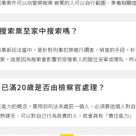
事案件可以向警察報案 被罵的人可以自行截圖、準備相關證.
搜索票至家中搜索嗎？
刑事訴訟法當中，是針對刑事犯罪進行調查、偵查的手段。
索。這是因為搜索會影響到受搜索人的居住安寧或隱私，所以.
後已滿20歲是否由檢察官處理？
責任能力的概念。要用到刑法來處罰一個人，必須要這個人對
熟健全、可以對自己行為負責的人，就會具有「責任能力」。而