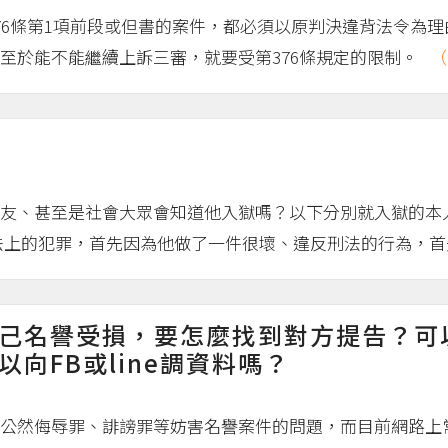
6條第1項前段或但書的案件，都必須以原判決違背法令為理由
至於能不能繼續上訴三審，就要受第376條規定的限制。
（
友、甚至是社會大眾會知道他入獄嗎？以下分別就入獄的本人
上的犯罪，首先因為他做了一件很壞、違反刑法的行為，首先
己名譽受損，要怎麼找到對方提告？可
向FB或line調資料嗎？
公然侮辱罪、誹謗罪等妨害名譽案件的問題，而目前網路上