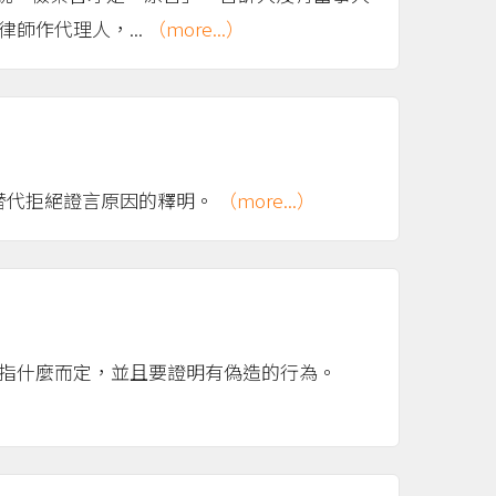
師作代理人，...
（more...）
結替代拒絕證言原因的釋明。
（more...）
是指什麼而定，並且要證明有偽造的行為。