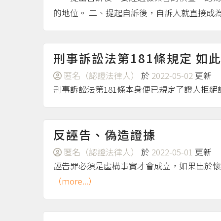
的地位。 二、提起自訴後，自訴人就直接成為
刑事訴訟法第181條規定 如
匿名（認證法律人）
於
2022-05-02
更新
刑事訴訟法第181條本身便已規定了證人拒絕
反誣告、偽造證據
匿名（認證法律人）
於
2022-05-01
更新
誣告罪必須是虛構事實才會成立，如果出於懷
（more...）