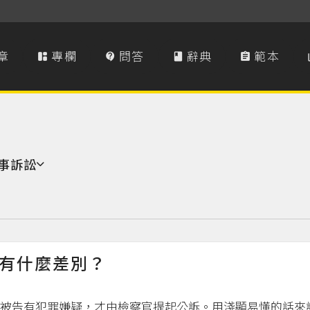
章
專欄
問答
辭典
範本




事訴訟
有什麼差別？
被告有犯罪嫌疑，才由檢察官提起公訴。用淺顯易懂的話來