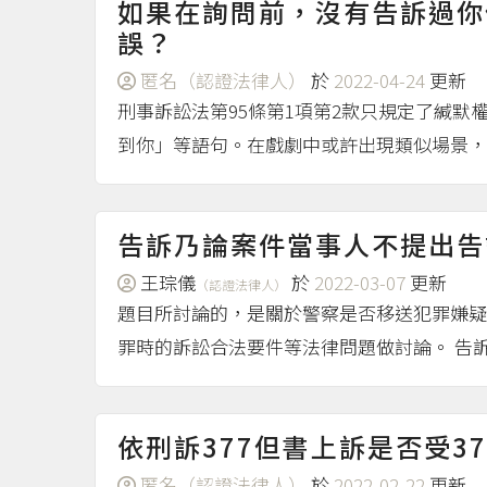
如果在詢問前，沒有告訴過你
誤？
匿名（認證法律人）
於
2022-04-24
更新
刑事訴訟法第95條第1項第2款只規定了緘
到你」等語句。在戲劇中或許出現類似場景
告訴乃論案件當事人不提出告
王琮儀
於
2022-03-07
更新
（認證法律人）
題目所討論的，是關於警察是否移送犯罪嫌疑
罪時的訴訟合法要件等法律問題做討論。 告訴
依刑訴377但書上訴是否受37
匿名（認證法律人）
於
2022-02-22
更新