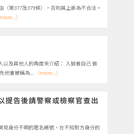
（第377及379條），否則其上訴為不合法。
more...）
以及其他人的角度來介紹： 入獄者自己 做
他會被稱為...
（more...）
以提告後請警察或檢察官查出
常見身分不明的匿名帳號，在不知對方身分的