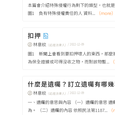
本篇會介紹特殊侵權行為剩下的類型，也就是非人
圖1 負有特殊侵權責任的人 資料...
（more
扣押
林意紋
/ 2022-12-09
（認證法律人）
圖1 新聞上會看到要扣押壞人的東西，那麼扣
為保全證據或可得沒收之物，而對該物暫...
（
什麼是遺囑？訂立遺囑有哪
林意紋
/ 2022-12-09
（認證法律人）
一、遺囑的意思與內容 （一）遺囑的意思 
為。 （二）遺囑的內容 依照民法第1187...
（