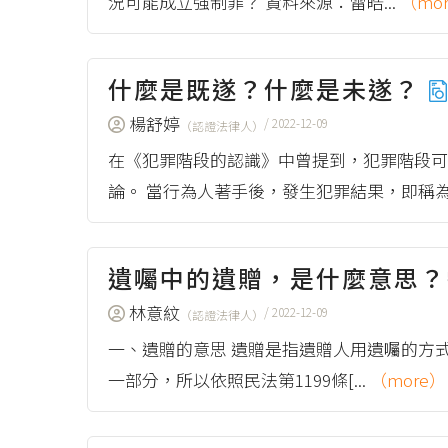
況可能成立強制罪？ 資料來源：雷皓...
（mo
什麼是既遂？什麼是未遂？
楊舒婷
/ 2022-12-09
（認證法律人）
在《犯罪階段的認識》中曾提到，犯罪階段可
論。 當行為人著手後，發生犯罪結果，即稱為.
遺囑中的遺贈，是什麼意思
林意紋
/ 2022-12-09
（認證法律人）
一、遺贈的意思 遺贈是指遺贈人用遺囑的方
一部分，所以依照民法第1199條[...
（more）