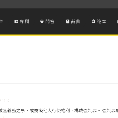
章
專欄
問答
辭典
範本




2-12-12
做無義務之事，或妨礙他人行使權利，構成強制罪。 強制罪成