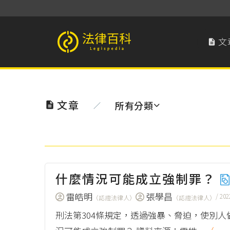
文

法律百科 Legispedia
文章
所有分類

／
什麼情況可能成立強制罪？
雷皓明
張學昌
/ 202
（認證法律人）
（認證法律人）
刑法第304條規定，透過強暴、脅迫，使別人