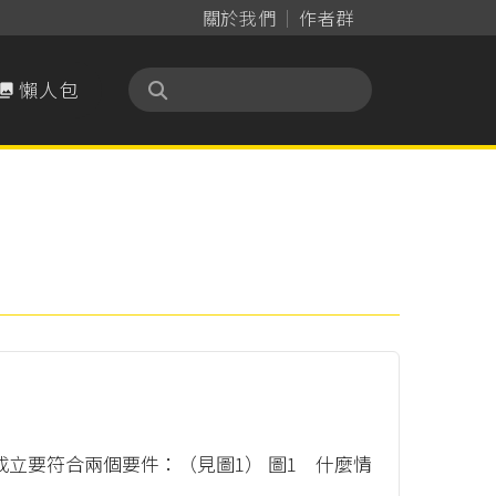
關於我們
作者群
懶人包

立要符合兩個要件：（見圖1） 圖1 什麼情