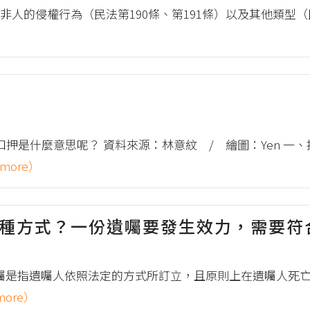
的侵權行為（民法第190條、第191條）以及其他類型（民法
）
押是什麼意思呢？ 資料來源：林意紋 / 繪圖：Yen 一
more）
幾種方式？一份遺囑要發生效力，需要符
遺囑是指遺囑人依照法定的方式所訂立，且原則上在遺囑人死
more）