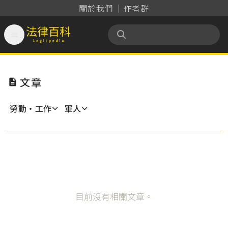
關於我們
作者群

法律百科 Legispedia
文章

勞動‧工作
軍人
目前沒有相關文章。