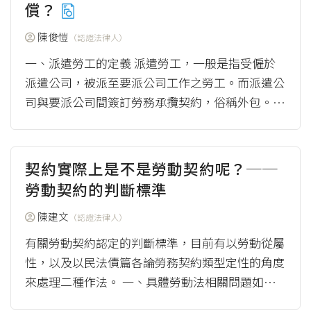
償？
陳俊愷
（認證法律人）
一、派遣勞工的定義 派遣勞工，一般是指受僱於
派遣公司，被派至要派公司工作之勞工。而派遣公
司與要派公司間簽訂勞務承攬契約，俗稱外包。
舉例來說，A清潔員受僱於X清潔公司，Y公司有清
潔...
（more）
契約實際上是不是勞動契約呢？──
勞動契約的判斷標準
陳建文
（認證法律人）
有關勞動契約認定的判斷標準，目前有以勞動從屬
性，以及以民法債篇各論勞務契約類型定性的角度
來處理二種作法。 一、具體勞動法相關問題如何
適用勞動基準法，受到勞動基準法法條文字影響，