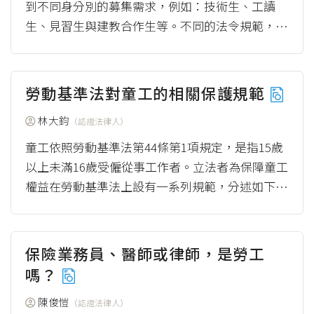
到不同身分別的募集需求，例如：技術生、工讀
生、見習生與建教合作生等。不同的法令規範，賦
予不同身分者的權利義務不盡相同，相對地雇主的
權利義...
（more）
勞動基準法對童工的相關保護規範
林大鈞
（認證法律人）
童工依照勞動基準法第44條第1項規定，是指15歲
以上未滿16歲受僱從事工作者。立法者為保障童工
權益在勞動基準法上設有一系列規範，分述如下：
（見圖1） 圖1 勞動基準法特別保護...
（more）
保險業務員、醫師或律師，是勞工
嗎？
陳俊愷
（認證法律人）