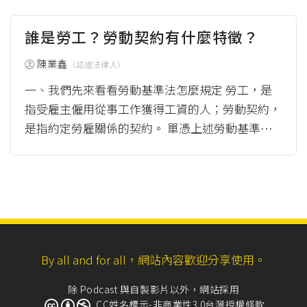
有兩...
（more）
誰是勞工？勞動契約有什麼特徵？
陳業鑫
（認證法律人）
一、我們先來看看勞動基準法怎麼規定 勞工，是
指受雇主僱用從事工作獲得工資的人；勞動契約，
是指約定勞雇關係的契約。 單憑上述勞動基準法
規定，就可以明確認定誰是勞工？哪一種...
（mor
e）
By all and for all，網站內容歡迎分享使用。
除 Podcast 與自製影片以外，網站採用
CC姓名標示-非商業性3.0台灣授權條款