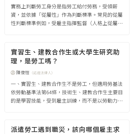
實務上判斷勞工身分是指勞工給付勞務，受領薪
資，並依據「從屬性」作為判斷標準。常見的從屬
性判斷標準例如，受雇主指揮監督（人格上從屬
性）、由雇主提供生產工具、倚靠薪資生活（經濟
上）、納...
（more）
實習生、建教合作生或大學生研究助
理，是勞工嗎？
陳俊愷
（認證法律人）
一、實習生、建教合作生不是勞工，但適用勞基法
依勞動基準法第64條，技術生、建教合作生主要目
的是學習技能，受到雇主訓練，而不是以勞動力換
取報酬，不具典型的勞工特徵，不是...
（more）
派遣勞工遇到職災，該向哪個雇主求