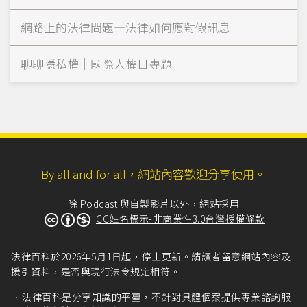
網路上的法律問題—法律如何應對假訊息
聊聊隱私權｜國際人權日專題
By all and for all，網站內容歡迎分享使用。
除 Podcast 與自製影片以外，網站採用
CC姓名標示-非商業性3.0台灣授權條款
法律百科於2026年5月1日起，停止更新。請讀者留意網站內容及
援引資料，是否與現行法令規定相符。
法律百科是分享知識的平臺，不針對具體個案提供專業諮詢服