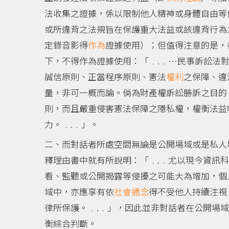
法收集之證據，係以限制他人精神或身體自由等
或所違背之法規旨在保護重大法益或該違背行為
定錄音影得
作為
證據使用）；但值得注意的是，在
下，不得作為證據使用：「﹒.﹒…民事訴訟法
誠信原則、正當程序原則、憲法
權利
之保障、違
量，非可一概而論。倘為財產權訴訟勝訴之目的
則，而且嚴重侵害憲法保障之隱私權，權衡法益
力。﹒.﹒」。
二、而對話者所處空間無論是公開場域或是私人
釋理由書中就有所說明：「﹒.﹒尤以現今資訊
看、監聽或公開揭露等侵擾之可能大為增加，個
域中，亦應享有依
社會通念
得不受他人持續注視
律所保護。﹒.﹒」，因此並非對話者在公開場
衡綜合判斷。