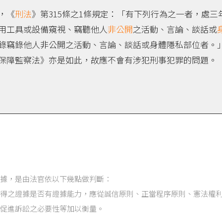
，《
刑法
》第315條之1條規定：「有下列行為之一者，處三
用工具或設備窺視、竊聽他人
非公開
之活動、言論、談話或
錄竊錄他人非公開之活動、言論、談話或身體隱私部位者。
保障監察法》亦是如此，故應不會有涉犯刑事犯罪的問題。
據，是由法官依以下幾點做判斷：
得之證據是否有證據能力，應從誠信原則、正當程序原則、憲法權
促進訴訟之必要性等加以衡量。