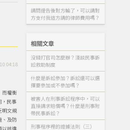
請問提告後對方輸了，可以請對
方支付我這方請的律師費用嗎？
相關文章
沒錢打官司怎麼辦？淺談民事訴
10 04:18
訟救助制度
什麼是訴訟參加？訴訟還可以選
擇要參加或不參加嗎？
，而權衡
被害人在刑事訴訟程序中，可以
同，民事
直接請求賠償嗎？什麼是刑事附
乏明文規
帶民事訴訟？
重、及防
刑事程序裡的證據法則（三）
須以該違