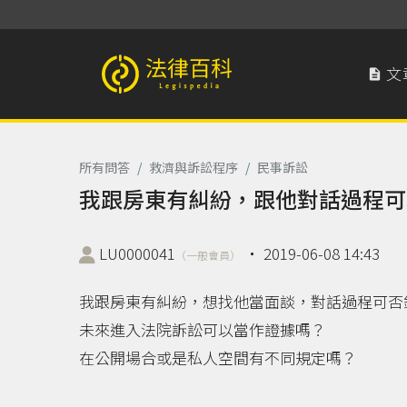
文

法律百科 Legispedia
所有問答
/
救濟與訴訟程序
/
民事訴訟
我跟房東有糾紛，跟他對話過程可
LU0000041
‧
2019-06-08 14:43
（一般會員）
我跟房東有糾紛，想找他當面談，對話過程可否
未來進入法院訴訟可以當作證據嗎？
在公開場合或是私人空間有不同規定嗎？