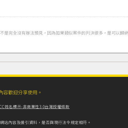
不是完全沒有辦法預見，因為如果類似案件的判決很多，是可以歸
ll，網站內容歡迎分享使用。
CC姓名標示-非商業性3.0台灣授權條款
留意網站內容及援引資料，是否與現行法令規定相符。