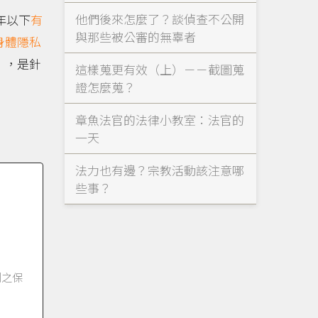
他們後來怎麼了？談偵查不公開
年以下
有
與那些被公審的無辜者
身體隱私
」，是針
這樣蒐更有效（上）－－截圖蒐
證怎麼蒐？
章魚法官的法律小教室：法官的
一天
法力也有邊？宗教活動該注意哪
些事？
利之保