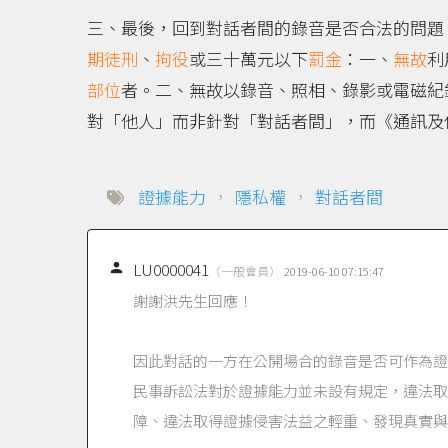
三、最後，回到對話者間的錄音是否合法的問題
期徒刑
、
拘役
或三十萬元以下
罰金
：一、
無故
利
部位
者。二、無故以錄音、照相、錄影或電磁紀
對「他人」而非針對「對話者間」，而《通訊及
證據能力
，
隱私權
，
對話者間

LU0000041
（一般會員）
2019-06-10 07:15:47
謝謝洪先生回應！
因此對話的一方在公開場合的錄音是否可作為證
民事訴訟法對於證據能力並未設有規定，違法取
障、違法取得證據侵害法益之輕重、發現真實與