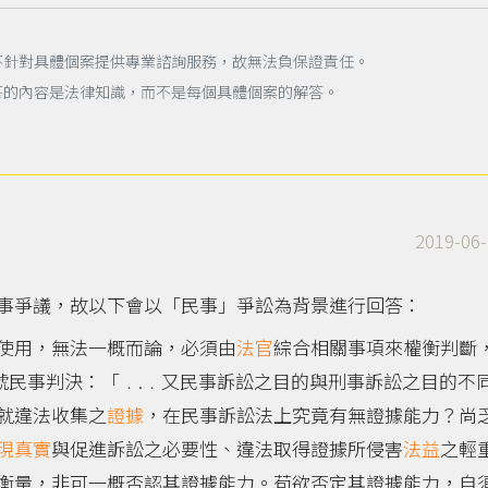
不針對具體個案提供專業諮詢服務，故無法負保證責任。
答的內容是法律知識，而不是每個具體個案的解答。
2019-06-
事爭議，故以下會以「民事」爭訟為背景進行回答：
使用，無法一概而論，必須由
法官
綜合相關事項來權衡判斷
55號民事判決：「﹒.﹒又民事訴訟之目的與刑事訴訟之目的不
就違法收集之
證據
，在民事訴訟法上究竟有無證據能力？尚
現真實
與促進訴訟之必要性、違法取得證據所侵害
法益
之輕
衡量，非可一概否認其證據能力。苟欲否定其證據能力，自