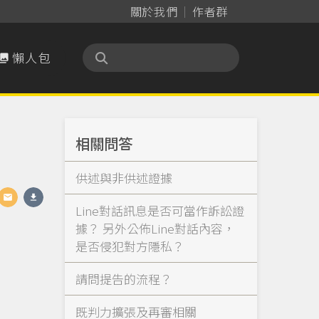
關於我們
作者群
懶人包

相關問答
供述與非供述證據
Line對話訊息是否可當作訴訟證
據？ 另外公佈Line對話內容，
是否侵犯對方隱私？
請問提告的流程？
既判力擴張及再審相關