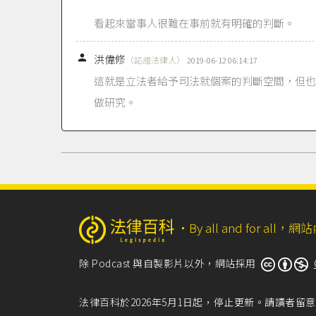
看起來當事人很難在事前就有明確的判斷。

洪偉修
（認證法律人）
2019-06-12 06:14:17
這就是立法者給予司法就個案的判斷空間，但也
做研究。
‧
By all and for a
除 Podcast 與自製影片以外，網站採用
法律百科於2026年5月1日起，停止更新。請讀者