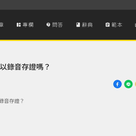
章
專欄
問答
辭典
範本




以錄音存證嗎？
錄音存證？