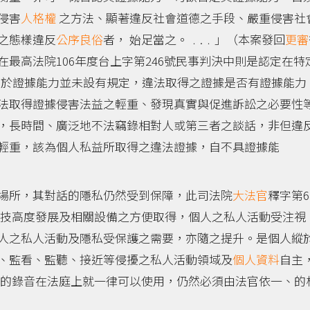
侵害
人格權
之方法、顯著違反社會道德之手段、嚴重侵害社
之態樣違反
公序良俗
者， 始足當之。﹒.﹒」（本案發回
更審
最高法院106年度台上字第246號民事判決中則是認定在特
對於證據能力並未設有規定，違法取得之證據是否有證據能力
法取得證據侵害法益之輕重、發現真實與促進訴訟之必要性
，長時間、廣泛地不法竊錄相對人或第三者之談話，非但違
輕重，該為個人私益所取得之違法證據，自不具證據能
場所，其對話的隱私仍然受到保障，此司法院
大法官
釋字第6
科技高度發展及相關設備之方便取得，個人之私人活動受注視
人之私人活動及隱私受保護之需要，亦隨之提升。是個人縱
、監看、監聽、接近等侵擾之私人活動領域及
個人資料
自主
域的錄音在法庭上就一律可以使用，仍然必須由法官依一、的