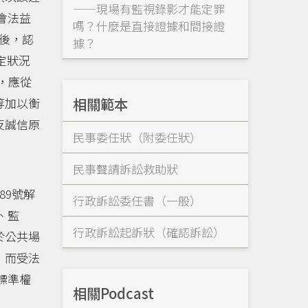
——現場有監視錄影才能定罪
會法益
嗎？什麼是直接證據和間接證
後，認
據？
定狀況
，應從
相關範本
等加以衡
反誠信原
民事委任狀（附委任狀）
民事聲請訴訟救助狀
89號解
行政訴訟委任書（一般）
、監
行政訴訟起訴狀（確認訴訟）
於公共場
，而受法
標準權
相關Podcast