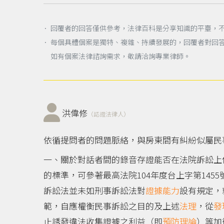
． 回覆者的回答僅供參考，法律百科是分享知識的平臺，
． 每個具體個案是獨特、複雜、持續發展的，回覆者對回
如有個案法律諮詢需求，敬請洽詢專業律師。
洪偉修
（認證法律人）
依循提問者的問題脈絡，與房東間有糾紛似屬民
一、關於對話者間的錄音存證能否在法院訴訟上
的標準，可參著最高法院104年度台上字第14
訴訟法並未如刑事訴訟法對
證據能力
設有規定，
範，自應權衡民事訴訟之目的及上述
法理
，從
發
止誘發違法收集證據之利益（即
預防理論
）等加