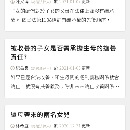
陳又溥
於
2021-01-07
更新
（認證法律人）
子女的配偶對於子女的父母在法律上並沒有繼承
權。 依民法第1138條訂有繼承權的先後順序，分
別是直系血親卑親屬、父母、兄弟姊妹、祖父母。
假設甲乙結婚生A，A與B結婚後，A先於甲死亡，
則甲死亡時B與甲為姻親關係（有認為此姻親關係
被收養的子女是否需承擔生母的撫養
會因A的死亡而...
責任?
（more...）
紀岳良
於
2021-01-06
更新
（認證法律人）
如果已經合法收養，和生母間的權利義務關係就會
終止，就沒有扶養義務；除非未來終止收養關係，
才有可能有扶養的可能，但如您文中所述，自幼並
無養育可以作為拒絕扶養的事由。
（more...）
繼母帶來的兩名女兒
林希庭
於
2020-12-31
更新
（認證法律人）