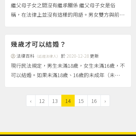
繼父母子女之間沒有繼承關係 繼父母子女是俗
稱，在法律上並沒有這樣的用語。男女雙方與前配
偶均有孩子，男女雙方結婚後，各自的孩子成為對
方的「繼子女」，夫妻兩人成為對方子女的「繼父
母」。 民法第1138條有規定繼承人資格，繼父母
幾歲才可以結婚？
子女之間並沒...
（more...）
法律百科
於
2020-12-28
更新
（認證法律人）
現行民法規定，男生未滿18歲，女生未滿16歲，不
可以結婚。如果未滿18歲、16歲的未成年（未滿2
0歲）的男女經過法定代理人同意結婚，戶政人員
也沒有發現就登記了，雖然沒有達到合法的結婚年
‹
12
13
14
15
16
›
齡，婚姻還是會有效成立，但是當事人或法定代
理...
（more...）