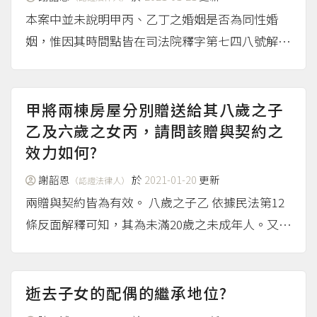
本案中並未說明甲丙、乙丁之婚姻是否為同性婚
姻，惟因其時間點皆在司法院釋字第七四八號解釋
施行法生效日（2019年5月24日）之前，故本案以
民法規定之異性婚姻討論之。 甲丙間、乙丁間婚
姻有效 按本件之事實，甲丙間、乙丁間婚姻為民
甲將兩棟房屋分別贈送給其八歲之子
法第985條[1...
乙及六歲之女丙，請問該贈與契約之
（more...）
效力如何?
謝韶恩
於
2021-01-20
更新
（認證法律人）
兩贈與契約皆為有效。 八歲之子乙 依據民法第12
條反面解釋可知，其為未滿20歲之未成年人。又依
民法第13條第二項之規定可知，其為滿7歲之未成
年人，有限制行為能力。 而依民法第77條之規
定，限制行為能力人為意思表示及受意思表示，應
逝去子女的配偶的繼承地位?
得法定代理人...
（more...）