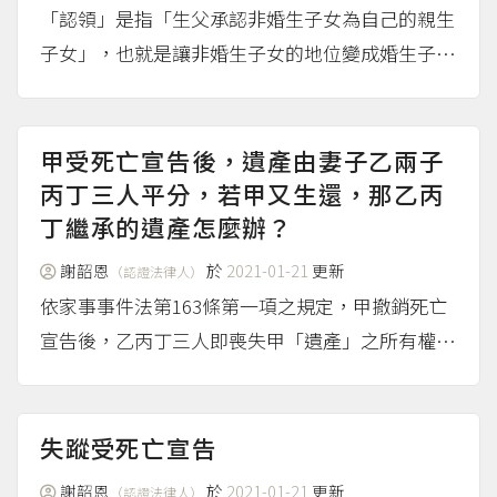
「認領」是指「生父承認非婚生子女為自己的親生
子女」，也就是讓非婚生子女的地位變成婚生子
女； 「收養」則是指「透過法律制度，將他人的
子女視為自己的子女」； 「認養」、「領養」都
不是民法上的正式用語，而是常見於動植物保護等
甲受死亡宣告後，遺產由妻子乙兩子
其他領域，...
丙丁三人平分，若甲又生還，那乙丙
（more...）
丁繼承的遺產怎麼辦？
謝韶恩
於
2021-01-21
更新
（認證法律人）
依家事事件法第163條第一項之規定，甲撤銷死亡
宣告後，乙丙丁三人即喪失甲「遺產」之所有權，
但依同條第二項之規定，僅在現受利益之限度內償
還。 像是乙繼承甲之500萬，拿100萬支付丙之醫
療費用，僅須償還甲400萬元即可。 註腳 ...
（m
失蹤受死亡宣告
ore...）
謝韶恩
於
2021-01-21
更新
（認證法律人）