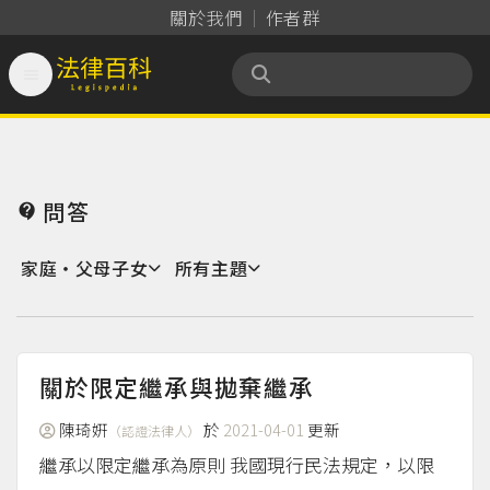
關於我們
作者群

法律百科 Legispedia
問答

家庭‧父母子女
所有主題
關於限定繼承與拋棄繼承
陳琦姸
於
2021-04-01
更新
（認證法律人）
繼承以限定繼承為原則 我國現行民法規定，以限