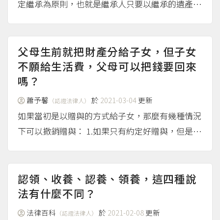
定繼承為原則，也就是繼承人只要以繼承的遺產為
限，清償被繼承人（亡者）的債務就可以了，不用
拿自己的財產來清償亡者的債務。 限定繼承建議
向法院陳報遺產清冊 自己清算遺產的困境 這種用
父母生前就把財產分給子女，但子女
遺產清償債務...
不願給生活費，父母可以把錢要回來
（more...）
嗎？
蕭予馨
於
2021-03-04
更新
（認證法律人）
如果當初是以贈與的方式給子女，那麼有幾種情況
下可以撤銷贈與： 1.如果只有約定好贈與，但是贈
與物還沒移轉給子女（動產是交付，不動產是移轉
登記），可以撤銷贈與。（民法第408條） 2.如果
贈與的同時有約定負擔（例如約定子女應定期給付
認領、收養、認養、領養，這四種說
扶養費），...
法有什麼不同？
（more...）
法律百科
於
2021-02-08
更新
（認證法律人）