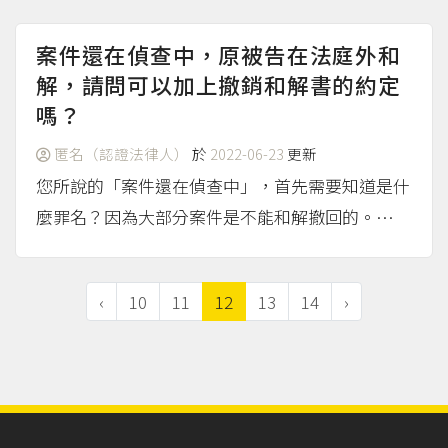
打給承辦股書記官詢問（不過書記官不一定下...
（more...）
案件還在偵查中，原被告在法庭外和
解，請問可以加上撤銷和解書的約定
嗎？
匿名（認證法律人）
於
2022-06-23
更新
您所說的「案件還在偵查中」，首先需要知道是什
麼罪名？因為大部分案件是不能和解撤回的。
（more...）
‹
10
11
12
13
14
›