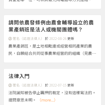
明自己的身分、案件，以及特定時間必須出國、出
差，問問看承辦員警能否提前或延後做筆錄，以避
開這段期間。 但要求調整時間並不是被告的權
請問依農發條例由農會輔導設立的農
利，警察仍可依法製作通...
業產銷班是法人或機關團體嗎？
（more...）
匿名（認證法律人）
於
2022-08-26
更新
農業產銷班，是土地相毗連或經營相同產業的農
民，自願結合共同從事農業經營的的組織（見農業
發展條例第3條第16款的定義），不是行政機關。
對照農業產銷班設立及輔導辦法第7條的規定，產
銷班只需向直轄市或縣（市）政府主管機關申請登
法律入門
記即可；如果未向法院...
（more...）
匿名（認證法律人）
於
2022-07-15
更新
法院諭知被告停止羈押的裁定，沒有這樣寫法的。
提問意思未明。
（more...）