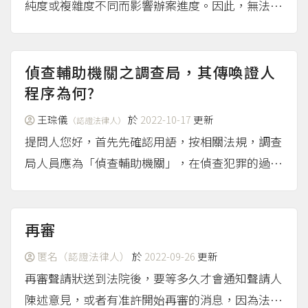
純度或複雜度不同而影響辦案進度。因此，無法訂
出限期多久必須結案的規定。法務部訂定了《檢察
機關辦案期限及防止稽延實施要點》，所採取的措
施，在於防範檢察官把案件擱置不辦，並非訂定結
偵查輔助機關之調查局，其傳喚證人
案期限。舉例來說，偽...
程序為何?
（more...）
王琮儀
於
2022-10-17
更新
（認證法律人）
提問人您好，首先先確認用語，按相關法規，調查
局人員應為「偵查輔助機關」，在偵查犯罪的過程
當中具有司法警察、司法警察官之職權。以下以此
為標準進行討論： 通知書的性質是什麼？ 按刑事
訴訟法規定，司法警察（官）有權在需要調查犯罪
再審
嫌疑人的時候...
（more...）
匿名（認證法律人）
於
2022-09-26
更新
再審聲請狀送到法院後，要等多久才會通知聲請人
陳述意見，或者有准許開始再審的消息，因為法院