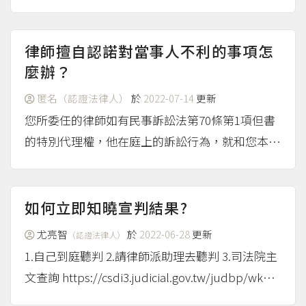
律師擅自認諾對當事人不利的事項怎
麼辦？
匿名（認證法律人）
於
2022-07-14
更新
您所委任的律師如有民事訴訟法第70條第1項但書
的特別代理權，他在庭上的訴訟行為，就和您本人
的行為有同一效力，即使和您的意思不一致，這是
您和他之間的內部關係，不影響其效力。假如提起
上訴，要看上級審如何認定。至於該律師有沒有律
如何立即知曉宣判結果?
師法第43條第2項...
（more...）
尤亮智
於
2022-06-28
更新
（認證法律人）
1.自己到庭聽判 2.請律師派助理去聽判 3.司法院主
文查詢 https://csdi3.judicial.gov.tw/judbp/wkw/
WHD1A01.htm 最快當天或是隔天可以知道 4.當天