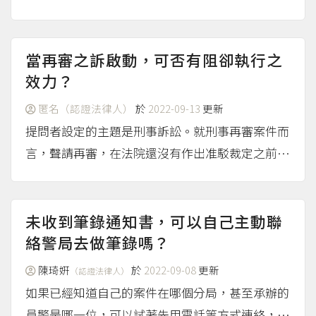
必須調閱案卷審查是否具備再審的法定要件，牽涉
到個別案件繁簡不同情節，無法預估其流程時間。
假如去狀詢問，或許只有「尚在審核中」之類的答
當再審之訴啟動，可否有阻卻執行之
覆。
效力？
（more...）
匿名（認證法律人）
於
2022-09-13
更新
提問者設定的主題是刑事訴訟。就刑事再審案件而
言，聲請再審，在法院還沒有作出准駁裁定之前，
並無停止執行的效力，但是，負責指揮執行的檢察
官，在法院尚未裁定前，可以主動決定停止執行
（見刑事訴訟法第430條）。如果法院作出了准許
未收到筆錄通知書，可以自己主動聯
開始再審的裁定，依照...
絡警局去做筆錄嗎？
（more...）
陳琦姸
於
2022-09-08
更新
（認證法律人）
如果已經知道自己的案件在哪個分局，甚至承辦的
員警是哪一位，可以試著先用電話等方式連絡，說