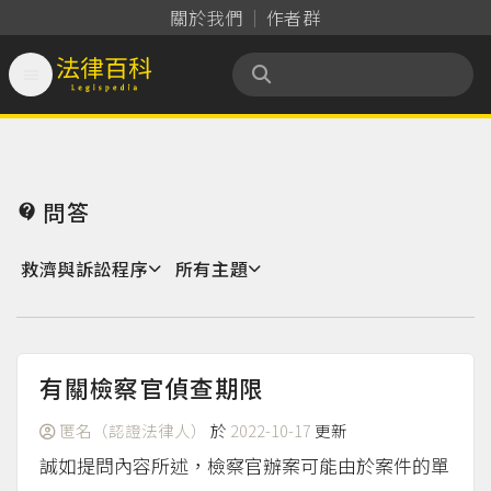
關於我們
作者群

法律百科 Legispedia
問答

救濟與訴訟程序
所有主題
有關檢察官偵查期限
匿名（認證法律人）
於
2022-10-17
更新
誠如提問內容所述，檢察官辦案可能由於案件的單