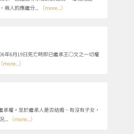
兩人的應繼分...
（more...）
106年6月19日死亡時即已繼承王○文之一切權
（more...）
繼承權。至於繼承人是否結婚、有沒有子女，
..
（more...）