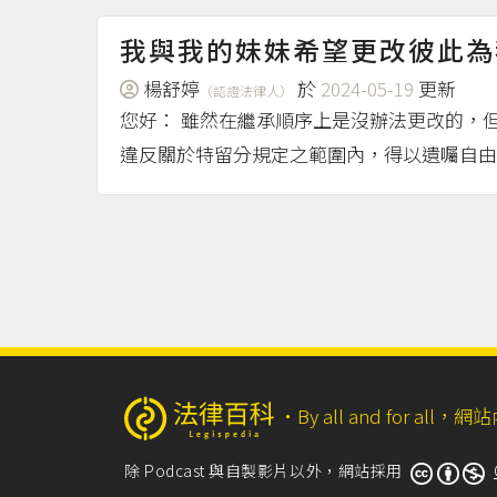
我與我的妹妹希望更改彼此為
楊舒婷
於
2024-05-19
更新
（認證法律人）
您好： 雖然在繼承順序上是沒辦法更改的，但
違反關於特留分規定之範圍內，得以遺囑自
‧
By all and for a
除 Podcast 與自製影片以外，網站採用