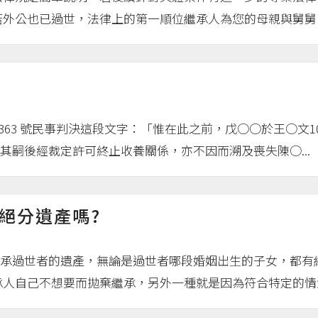
外公也已過世，法律上的第一順位繼承人為您的母親與舅舅，
 4363 號民事判決這段文字：「惟在此之前，戊○○於王○文
其嗣後經裁定許可終止收養關係，亦不因而溯及喪失陳○...
絕分遺產嗎?
承過世者的遺產，無論是過世者哪段婚姻出生的子女，都有
人自己不想要而拋棄繼承，另外一種就是因為符合特定的情況.