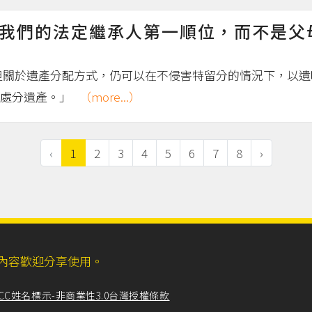
我們的法定繼承人第一順位，而不是父
關於遺產分配方式，仍可以在不侵害特留分的情況下，以遺囑
由處分遺產。」
（more...）
‹
1
2
3
4
5
6
7
8
›
ll，網站內容歡迎分享使用。
CC姓名標示-非商業性3.0台灣授權條款