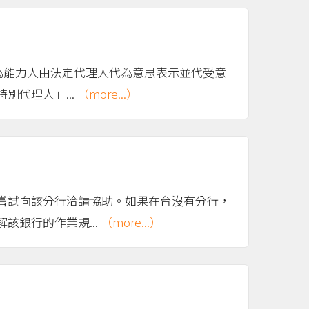
為能力人由法定代理人代為意思表示並代受意
代理人」...
（more...）
嘗試向該分行洽請協助。如果在台沒有分行，
銀行的作業規...
（more...）