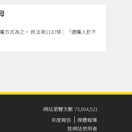
母
方式為之。 民法第1187條：「遺囑人於不
網站瀏覽次數 73,004,521
年度報告
媒體報導
致網站使用者