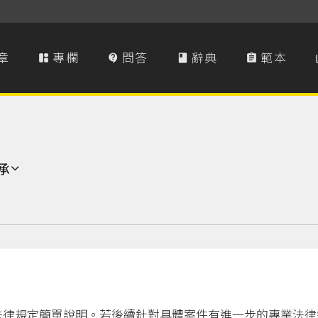
章
專欄
問答
辭典
範本




承
法律規定簡單說明。若後續針對具體案件有進一步的專業法律