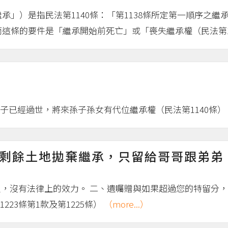
承」）是指民法第1140條：「第1138條所定第一順序之
這條的要件是「繼承開始前死亡」或「喪失繼承權（民法第114
子已經過世，將來孫子孫女有代位繼承權（民法第1140條
剩餘土地拋棄繼承，只留給哥哥跟弟弟
規定，沒有法律上的效力。 二、遺囑贈與如果超過您的特留分
23條第1款及第1225條）
（more...）