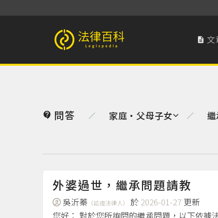
文

法律百科 Legispedia
問答
家庭‧父母子女
繼

／
／
外婆過世，繼承問題請教
吳沂蓁
於
2026-01-27
更新
（認證法律人）
您好： 對於您所詢問的繼承問題，以下依據