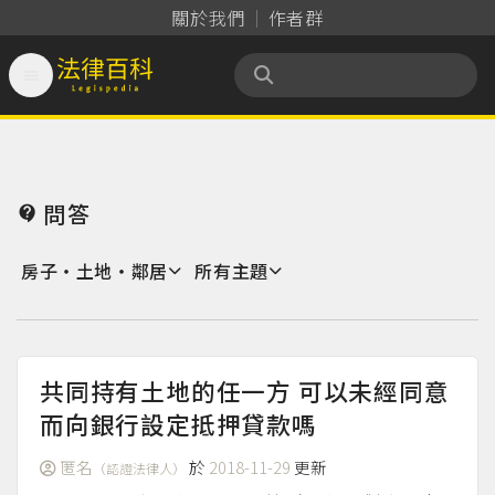
關於我們
作者群

法律百科 Legispedia
問答

房子‧土地‧鄰居
所有主題
共同持有土地的任一方 可以未經同意
而向銀行設定抵押貸款嗎
匿名
於
2018-11-29
更新
（認證法律人）