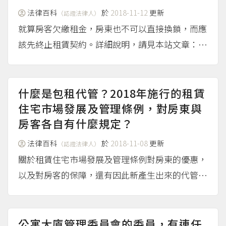
法律百科
於
2018-11-12
更新
（認證法律人）
就算房客欠繳租金，房東也不可以直接換鎖，而應
該先終止租賃契約。詳細說明，請見本站文章：房
客欠租，房東可以換鎖嗎？或有其他處理辦法？
（more...）
什麼是包租代管？2018年施行的租賃
住宅市場發展及管理條例，對房東與
房客各自有什麼規定？
法律百科
於
2018-11-08
更新
（認證法律人）
關於租賃住宅市場發展及管理條例對房東的優惠，
以及對房客的保障，還有因此新產生出來的代管
業、包租業，請見法律百科文章：介紹包租、代管
新政策
（more...）
公寓大廈管理委員會的委員，有連任