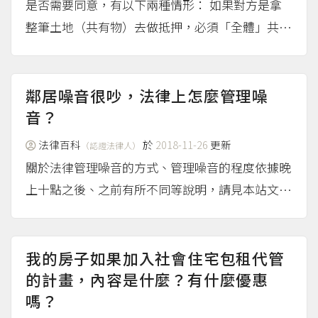
是否需要同意，有以下兩種情形： 如果對方是拿
整筆土地（共有物）去做抵押，必須「全體」共有
人同意才行，並不適用土地法第34條多數決方法
反之，如果只是拿他個人的持分（應有部分）去做
抵押，並不需要獲得其他共有人的同意。 如果符...
鄰居噪音很吵，法律上怎麼管理噪
（more...）
音？
法律百科
於
2018-11-26
更新
（認證法律人）
關於法律管理噪音的方式、管理噪音的程度依據晚
上十點之後、之前有所不同等說明，請見本站文
章：晚上10點之後、之前的噪音如何處理？
（mo
re...）
我的房子如果加入社會住宅包租代管
的計畫，內容是什麼？有什麼優惠
嗎？