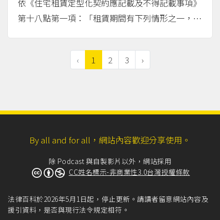
依《住宅租賃定型化契約應記載及不得記載事項》
第十八點第一項：「租賃期間有下列情形之一，致
難以繼續居住者，承租人得提前終止租約，出租人
不得要求任何賠償：（一）租賃住宅未合於所約定
‹
1
2
3
›
居住使用，並有修繕之必要，經承租人定相當期限
催告，仍不於期限內修...
（more...）
By all and for all，網站內容歡迎分享使用。
除 Podcast 與自製影片以外，網站採用
CC姓名標示-非商業性3.0台灣授權條款
法律百科於2026年5月1日起，停止更新。請讀者留意網站內容及
援引資料，是否與現行法令規定相符。