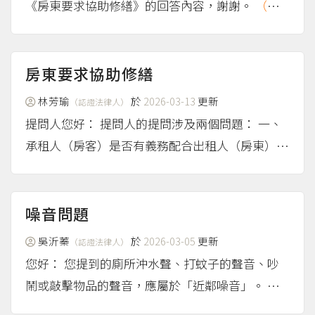
《房東要求協助修繕》的回答內容，謝謝。
（mor
e...）
房東要求協助修繕
林芳瑜
於
2026-03-13
更新
（認證法律人）
提問人您好： 提問人的提問涉及兩個問題： 一、
承租人（房客）是否有義務配合出租人（房東）進
行修繕？ （一）依民法規定，出租人必須確保在
租約期間內，租賃物是合於租約所約定的使用目
的，例如一般來說房屋出租，房東必須確保房客可
噪音問題
以正常居住、水電正常...
（more...）
吳沂蓁
於
2026-03-05
更新
（認證法律人）
您好： 您提到的廁所沖水聲、打蚊子的聲音、吵
鬧或敲擊物品的聲音，應屬於「近鄰噪音」。 什
麼是「近鄰噪音」？遇到近鄰噪音問題，該怎麼