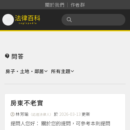
關於我們
作者群

法律百科 Legispedia
問答

房子‧土地‧鄰居
所有主題
房東不老實
林芳瑜
於
2026-03-13
更新
（認證法律人）
提問人您好： 關於您的提問，可參考本則提問