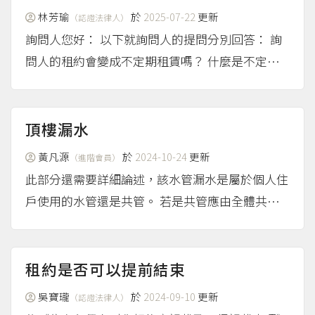
臨櫃申請統一證...
（more...）
林芳瑜
於
2025-07-22
更新
（認證法律人）
詢問人您好： 以下就詢問人的提問分別回答： 詢
問人的租約會變成不定期租賃嗎？ 什麼是不定期
租賃？ 所謂不定期租賃是指沒有租約期限的租
約。 依照民法規定，租約到期後，房東與房客沒
有再簽訂續約，但房客依然繼續居住，而房東都沒
頂樓漏水
有表示反對的話，那麼...
（more...）
黃凡源
於
2024-10-24
更新
（進階會員）
此部分還需要詳細論述，該水管漏水是屬於個人住
戶使用的水管還是共管。 若是共管應由全體共有
人一同負擔該費用，若是個人分支水管或自拉的管
線就需要由該管所有人自行負擔。 另外要注意個
個抓漏師傅的判斷基準與經驗都有落差，漏水是極
租約是否可以提前結束
度專業與有各種因素的...
（more...）
吳寶瓏
於
2024-09-10
更新
（認證法律人）