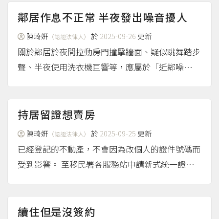
鄰居作息不正常 半夜發出噪音擾人
陳琦姸
於
2025-09-26
更新
（認證法律人）
關於鄰居於夜間拉動房門撞擊牆面、疑似跳舞踏步
聲、半夜使用洗衣機巨響等，應屬於「近鄰噪
音」，如溝通無效，恐需透過報警，或向法院提起
民事訴訟的方式處理： 通報警察機關處理 這種發
生時間不固定，不易測量，而且沒有持續性的近鄰
持居留證想賣房
噪音不是環境部（也就是...
（more...）
陳琦姸
於
2025-09-25
更新
（認證法律人）
已經登記的不動產，不會因為改個人的證件號碼而
受到影響。 至移民署各服務站申請新式統一證號
臺灣已於2021年1月2日起，就港澳居民、外國人
及大陸地區人民在臺使用的身分識別碼改「統一證
號」，港澳居民等外籍人士可至移民署各服務站，
續住但是沒簽約