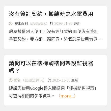
辦？ 近鄰噪音，是指鄰居間因為居家生活而產生
的噪音（例如跑跳、喧鬧或播放音樂）。這類噪音
沒有簽訂契約，搬離時之水電費用
通常發生時間不固定、不...
（more...）
法律百科
於
2026-01-30
更新
（認證法律人）
房屋暫借別人使用，沒有簽訂契約 即使沒有簽訂
書面契約，雙方都口頭同意，這個房屋使用借貸契
約或房屋租賃契約就成立了。 不過，不太確定提
問人這裡房屋暫借別人使用，對方有沒有需要付房
租，以下先假設對方不用付房租、無償使用，這在
請問可以在樓梯騎樓間架設監視器
法律上稱為「使...
嗎？
（more...）
匿名（認證法律人）
於
2025-11-30
更新
建議您使用Google鍵入關鍵詞「樓梯間監視器」
可查得相關的參考資料。
（more...）