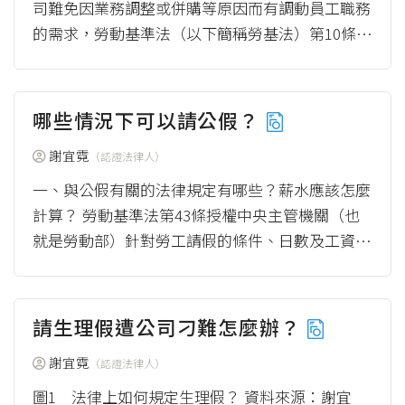
司難免因業務調整或併購等原因而有調動員工職務
的需求，勞動基準法（以下簡稱勞基法）第10條之
1因此規範「調動五原則」，若調職不違反勞...
（more）
哪些情況下可以請公假？
謝宜霓
（認證法律人）
一、與公假有關的法律規定有哪些？薪水應該怎麼
計算？ 勞動基準法第43條授權中央主管機關（也
就是勞動部）針對勞工請假的條件、日數及工資給
付之標準進行規定，因此在請假事由的部分，...
（more）
請生理假遭公司刁難怎麼辦？
謝宜霓
（認證法律人）
圖1 法律上如何規定生理假？ 資料來源：謝宜