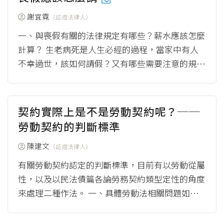
謝宜霓
（認證法律人）
一、與喪假有關的法律規定有哪些？薪水應該怎麼
計算？ 生老病死是人生必經的過程，當家中有人
不幸過世，該如何請假？又有哪些需要注意的規定
呢？勞動基準法只提到勞工因喪得請假，至於細...
（more）
契約實際上是不是勞動契約呢？──
勞動契約的判斷標準
陳建文
（認證法律人）
有關勞動契約認定的判斷標準，目前有以勞動從屬
性，以及以民法債篇各論勞務契約類型定性的角度
來處理二種作法。 一、具體勞動法相關問題如何
適用勞動基準法，受到勞動基準法法條文字影響，
有兩...
（more）