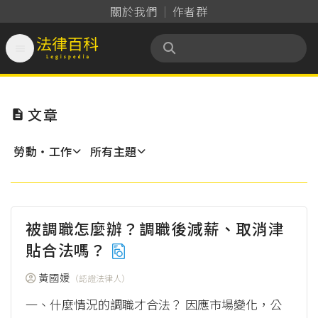
關於我們
作者群

法律百科 Legispedia
文章

勞動‧工作
所有主題
被調職怎麼辦？調職後減薪、取消津
貼合法嗎？
黃國媛
（認證法律人）
一、什麼情況的調職才合法？ 因應市場變化，公