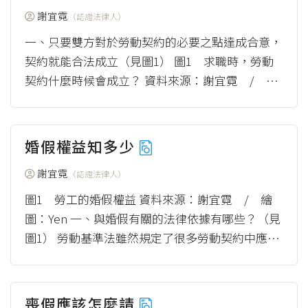
謝宜霓
（認證法律人）
一、只要雙方對於勞動契約的必要之點達成合意，
契約就能合法成立（見圖1） 圖1 求職時，勞動
契約什麼時候會成立？ 資料來源：謝宜霓 / 繪
圖：Yen 依照民法第153條第1項規...
（more）
婚假權益知多少
謝宜霓
（認證法律人）
圖1 勞工的婚假權益 資料來源：謝宜霓 / 繪
圖：Yen 一、與婚假有關的法律依據有哪些？（見
圖1） 勞動基準法雖然規定了很多勞動契約中應該
要遵守的事項及勞、資雙方的權利及義務，...
（m
ore）
喪假應該怎麼請