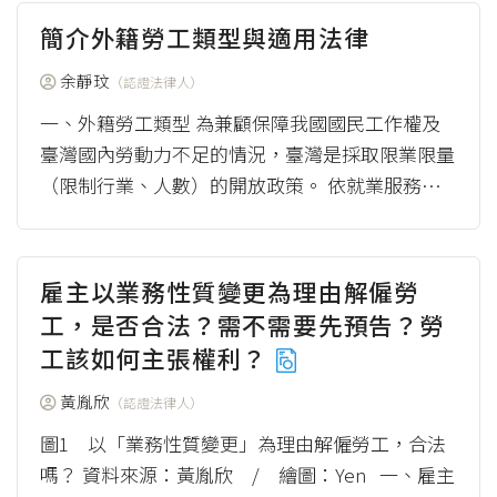
簡介外籍勞工類型與適用法律
余靜玟
（認證法律人）
一、外籍勞工類型 為兼顧保障我國國民工作權及
臺灣國內勞動力不足的情況，臺灣是採取限業限量
（限制行業、人數）的開放政策。 依就業服務法
第46條第1項，外國人來臺工作...
（more）
雇主以業務性質變更為理由解僱勞
工，是否合法？需不需要先預告？勞
工該如何主張權利？
黃胤欣
（認證法律人）
圖1 以「業務性質變更」為理由解僱勞工，合法
嗎？ 資料來源：黃胤欣 / 繪圖：Yen 一、雇主