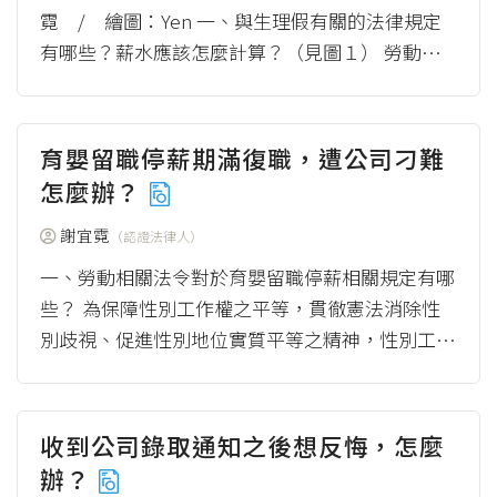
霓 / 繪圖：Yen 一、與生理假有關的法律規定
有哪些？薪水應該怎麼計算？（見圖１） 勞動基
準法於1984年制定，當時並未針對生理假的...
（m
ore）
育嬰留職停薪期滿復職，遭公司刁難
怎麼辦？
謝宜霓
（認證法律人）
一、勞動相關法令對於育嬰留職停薪相關規定有哪
些？ 為保障性別工作權之平等，貫徹憲法消除性
別歧視、促進性別地位實質平等之精神，性別工作
平等法賦予勞工許多權益（例如禁止性別歧視、...
（more）
收到公司錄取通知之後想反悔，怎麼
辦？