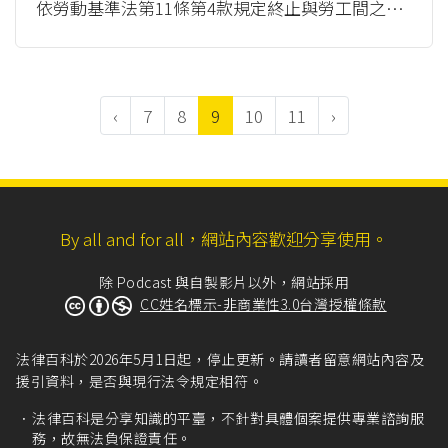
依勞動基準法第11條第4款規定終止與勞工間之勞
動契約，除須具備業務性質變更外，還...
（mor
e）
‹
7
8
9
10
11
›
By all and for all，網站內容歡迎分享使用。
除 Podcast 與自製影片以外，網站採用
CC姓名標示-非商業性3.0台灣授權條款
法律百科於2026年5月1日起，停止更新。請讀者留意網站內容及
援引資料，是否與現行法令規定相符。
法律百科是分享知識的平臺，不針對具體個案提供專業諮詢服
務，故無法負保證責任。