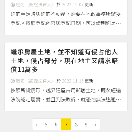
匿名（認證法律人）
於
2022-12-07
更新
妳的手足贈與妳的不動產，需要在地政事務所辦妥
登記。按照登記內容與登記日期，可以證明妳是不
動產的所有權人，而且是在與丈夫結婚後才取得的
「婚後財產」。在「法定財產制」裡，依民法第10
17條第1項規定，婚後受贈的不動產屬於妳個人所
繼承房屋土地，並不知道有侵占他人
有；又依第102...
土地，侵占部分，現在地主又請求賠
（more...）
償11萬多
匿名（認證法律人）
於
2022-11-15
更新
按照所說情形，越界建屋占用鄰居土地，既然經過
法院認定屬實，並且判決敗訴，就恐怕無法逃避賠
償責任了，剩下的便是在法院調解過程中，彼此商
量賠償金額多寡而已。
（more...）
‹
5
6
7
8
9
›