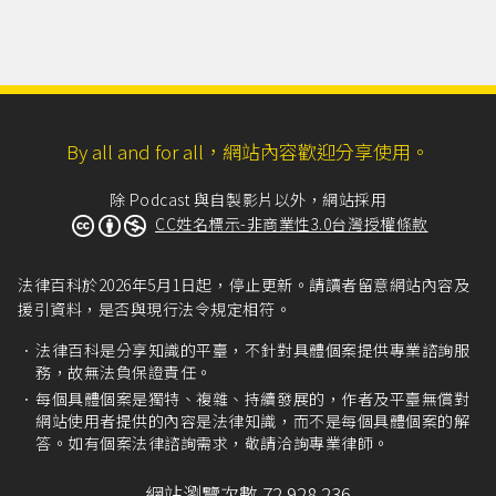
By all and for all，網站內容歡迎分享使用。
除 Podcast 與自製影片以外，網站採用
CC姓名標示-非商業性3.0台灣授權條款
法律百科於2026年5月1日起，停止更新。請讀者留意網站內容及
援引資料，是否與現行法令規定相符。
法律百科是分享知識的平臺，不針對具體個案提供專業諮詢服
務，故無法負保證責任。
每個具體個案是獨特、複雜、持續發展的，作者及平臺無償對
網站使用者提供的內容是法律知識，而不是每個具體個案的解
答。如有個案法律諮詢需求，敬請洽詢專業律師。
網站瀏覽次數 72,928,236