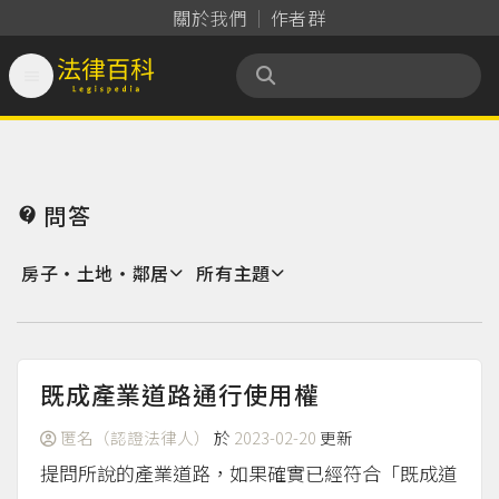
關於我們
作者群

法律百科 Legispedia
問答

房子‧土地‧鄰居
所有主題
既成產業道路通行使用權
匿名（認證法律人）
於
2023-02-20
更新
提問所說的產業道路，如果確實已經符合「既成道