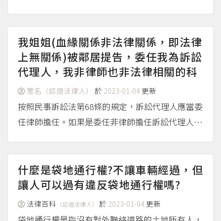
6條規定，向賣方的後人洽購越界那部分的土地；
萬一對方提起拆屋還地的訴訟，您可請求法院適用
第796條之1規定，斟酌全盤情況免於拆除房屋。關
我姐姐(血緣關係非法律關係，即法律
於土地所有權爭議...
上無關係)被鄰居提告，委任我為訴訟
（more...）
代理人，我非律師也非法律相關的科
匿名（認證法律人）
於
2023-01-04
更新
按照民事訴訟法第68條的規定，訴訟代理人應當委
任律師擔任。如果是委任非律師擔任訴訟代理人，
必須獲得審判長的許可。又依《民事事件委任非律
師為訴訟代理人許可準則》第3條的規定，當事人
可以委任三親等以內的血親為訴訟代理人，必須獲
什麼是袋地通行權?不讓車輛經過，但
得該案審判長的許可...
讓人可以過有違反袋地通行權嗎?
（more...）
法律百科
於
2023-01-04
更新
（認證法律人）
袋地通行權是指沒有對外聯絡道路的土地所有人，