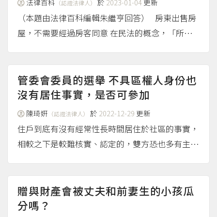
法律百科
於
2023-01-04
更新
（認證法律人）
（本題由法律百科編輯朱繼亨回答） 房東出售房
屋，不需要經過房客同意 在民法的概念，「所有
權」跟「使用權」是可以分離的（例如：出租房屋
時，所有權屬於房東，使用權屬於房客）。而房東
出售房屋是「所有權移轉」，對房客的使用權無
管委會委員的選舉 不具區權人身份也
關。 然而，真實生...
沒有居住事實，是否可參加
（more...）
陳琦姸
於
2022-12-29
更新
（認證法律人）
住戶到底有沒有經常性長時間居住於社區的事實，
相較之下是較難核實、認定的，雙方恐也多有主張
與爭執，到底租約是真是假？要怎麼證明？也不是
一方說了算。或許可以換個角度思考，住戶能不能
成為管理委員。 管理委員的選任資格 就像提問人
贈與財產會被丈夫和前妻生的小孩瓜
說的，依照公寓大廈...
分嗎？
（more...）