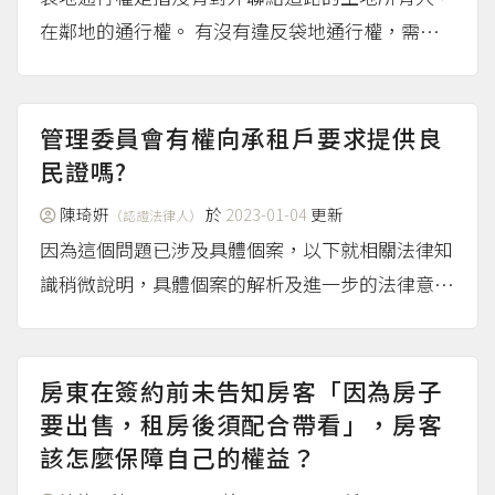
在鄰地的通行權。 有沒有違反袋地通行權，需要
個案判斷土地是否可以達到「通常使用」。 以下
詳細說明： 什麼是袋地通行權 袋地通行權是為了
發揮土地價值 「袋地」一詞是參考日本法規定而
管理委員會有權向承租戶要求提供良
來，指沒有對外聯絡...
民證嗎?
（more...）
陳琦姸
於
2023-01-04
更新
（認證法律人）
因為這個問題已涉及具體個案，以下就相關法律知
識稍微說明，具體個案的解析及進一步的法律意
見，建議提問人備妥相關資料（例如租賃契約、公
寓大廈區分所有權人會議決議文件、社區規約等資
料），諮詢律師等專業法律人士。 管理委員會可
房東在簽約前未告知房客「因為房子
以只要求社區的承租戶提...
要出售，租房後須配合帶看」，房客
（more...）
該怎麼保障自己的權益？