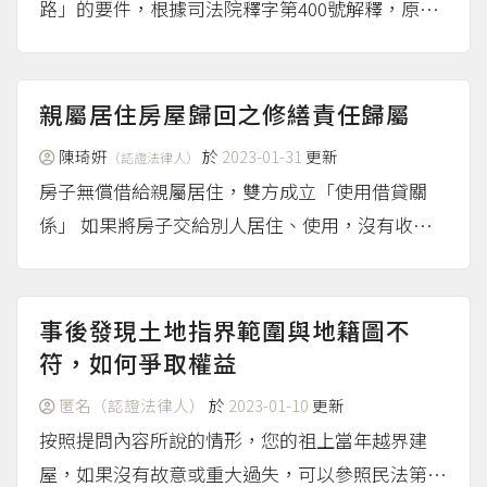
路」的要件，根據司法院釋字第400號解釋，原地
主對該土地便無從自由使用收益處分。假如強行索
取所謂的「通行費」，並且具有強暴、脅迫的情
形，就可能會構成刑法第304條的妨害自由罪。
親屬居住房屋歸回之修繕責任歸屬
（more...）
陳琦姸
於
2023-01-31
更新
（認證法律人）
房子無償借給親屬居住，雙方成立「使用借貸關
係」 如果將房子交給別人居住、使用，沒有收房
租，這種可能發生在親人或好友間無償使用後返還
的情形，法律上認為出借房子的貸與人和居住的借
用人之間成立了「使用借貸關係」。 至於提問人
事後發現土地指界範圍與地籍圖不
提到從未跟弟弟打...
符，如何爭取權益
（more...）
匿名（認證法律人）
於
2023-01-10
更新
按照提問內容所說的情形，您的祖上當年越界建
屋，如果沒有故意或重大過失，可以參照民法第79