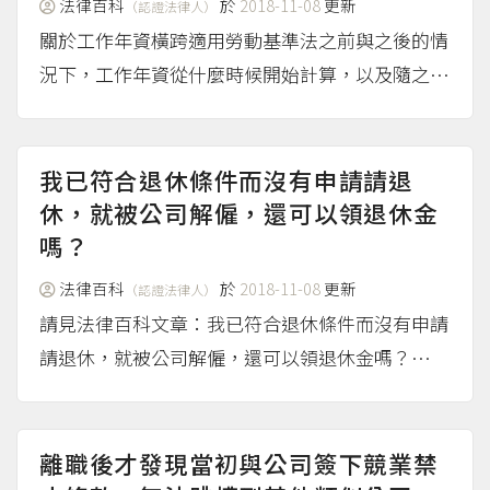
法律百科
於
2018-11-08
更新
（認證法律人）
關於工作年資橫跨適用勞動基準法之前與之後的情
況下，工作年資從什麼時候開始計算，以及隨之受
影響的退休金金額，請見法律百科文章：擔任醫院
工務人員的我退休了，工作年資怎麼計算？可以領
多少退休金？──適用勞動基準法後的工作年資計
我已符合退休條件而沒有申請請退
算方式
休，就被公司解僱，還可以領退休金
（more...）
嗎？
法律百科
於
2018-11-08
更新
（認證法律人）
請見法律百科文章：我已符合退休條件而沒有申請
請退休，就被公司解僱，還可以領退休金嗎？
（more...）
離職後才發現當初與公司簽下競業禁