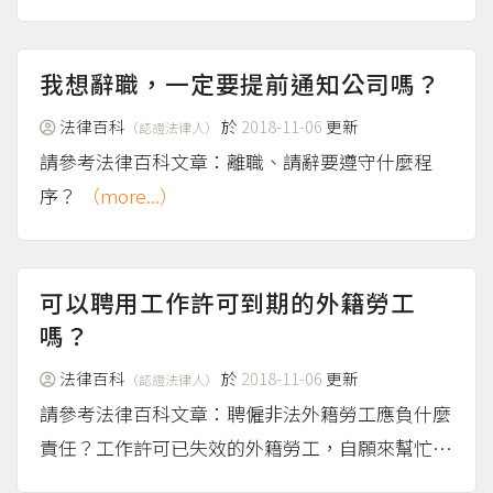
勞工？勞動契約有什麼特徵？ 關於勞動基準法文
字規定的方式、以及學理上提出的判斷標準——勞
動從屬性，請見法律百科文章：契約實際上是不是
我想辭職，一定要提前通知公司嗎？
勞動契約呢？──...
（more...）
法律百科
於
2018-11-06
更新
（認證法律人）
請參考法律百科文章：離職、請辭要遵守什麼程
序？
（more...）
可以聘用工作許可到期的外籍勞工
嗎？
法律百科
於
2018-11-06
更新
（認證法律人）
請參考法律百科文章：聘僱非法外籍勞工應負什麼
責任？工作許可已失效的外籍勞工，自願來幫忙，
我會觸犯什麼法律規定嗎？
（more...）