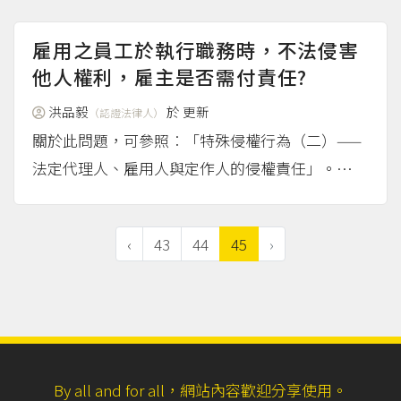
雇用之員工於執行職務時，不法侵害
他人權利，雇主是否需付責任?
洪品毅
於
更新
（認證法律人）
關於此問題，可參照︰「特殊侵權行為（二）——
法定代理人、雇用人與定作人的侵權責任」。
（more...）
‹
43
44
45
›
By all and for all，網站內容歡迎分享使用。