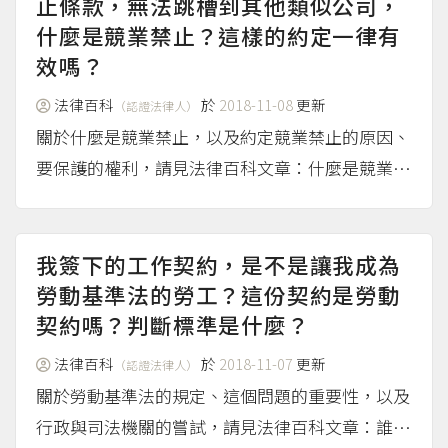
止條款，無法跳槽到其他類似公司，
什麼是競業禁止？這樣的約定一律有
效嗎？
法律百科
於
2018-11-08
更新
（認證法律人）
關於什麼是競業禁止，以及約定競業禁止的原因、
要保護的權利，請見法律百科文章：什麼是競業禁
止？競業禁止條款保護了什麼？ 關於臺灣法令，
怎麼回應、規範競業禁止條款這個問題，請見法律
百科文章：臺灣法令對競業禁止的最新規範
（mor
我簽下的工作契約，是不是讓我成為
e...）
勞動基準法的勞工？這份契約是勞動
契約嗎？判斷標準是什麼？
法律百科
於
2018-11-07
更新
（認證法律人）
關於勞動基準法的規定、這個問題的重要性，以及
行政與司法機關的嘗試，請見法律百科文章：誰是