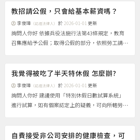
有個案認定疑義，請向所轄勞動主管機關洽詢。
教招請公假，只會給基本薪資嗎？
（more...）
李俊璋
於
2026-01-01
更新
（認證法律人）
詢問人你好 依據兵役法施行法第43條規定，教育
召集應給予公假；取得公假的部分，依照勞工請假
規則第8條規定，勞工依法令規定應給予公假者，
工資照給。 至於延長工作時間部分，依據勞動基
準法第24條規定，雇主延長勞工工作時間者，應給
我覺得被吃了半天特休假 怎麼辦?
付延長工作時間的...
（more...）
李俊璋
於
2026-01-01
更新
（認證法律人）
詢問人你好 建議使用「特別休假日數試算系統」
進行試算，如有個案認定上的疑義，可向所轄勞動
主管機關洽詢。
（more...）
自費接受非公司安排的健康檢查，可