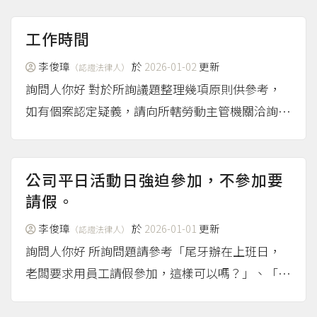
或一群人藉由權力濫用或職務優勢，持續對被霸凌
者造成冒犯、威脅而產生精神或身體上的傷害。
工作時間
法院 有法院認為「職...
（more...）
李俊璋
於
2026-01-02
更新
（認證法律人）
詢問人你好 對於所詢議題整理幾項原則供參考，
如有個案認定疑義，請向所轄勞動主管機關洽詢：
曆日、工作時間計算： 參考勞動部民國107年7月2
日勞動條 2字第1070130860號函說明，曆日的起
迄，原則上每一曆日指午前0時至午後12時連續2...
公司平日活動日強迫參加，不參加要
（more...）
請假。
李俊璋
於
2026-01-01
更新
（認證法律人）
詢問人你好 所詢問題請參考「尾牙辦在上班日，
老闆要求用員工請假參加，這樣可以嗎？」、「想
詢問員工不想參加平日舉辦的員工旅遊,想工作,但
公司強迫員工要休假,有違法嗎」問答的說明。 如