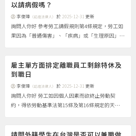
以請病假嗎？
李俊璋
於
2025-12-31
更新
（認證法律人）
詢問人你好 參考勞工請假規則第4條規定，勞工如
果因為「普通傷害」、「疾病」或「生理原因」必
須治療或休養，可以申請普通傷病假；勞工請假規
則第7條規定，勞工因「有事故」必須親自處理，
可以請事假。 請依實際情形申請對應的假別，如
雇主單方面排定離職員工剩餘特休及
有個案認定上的疑義...
到職日
（more...）
李俊璋
於
2025-12-31
更新
（認證法律人）
詢問人你好 勞工如因個人因素而欲終止勞動契
約，得依勞動基準法第15條及第16條規定的天數提
前預告雇主；此外，參考勞動部的說明，勞動契約
的終止屬於形成權之一，因此，勞工或只要將終止
契約的意思表示到達對方時，即發生形成的效力，
請問外籍學生在台灣是否可以兼職做