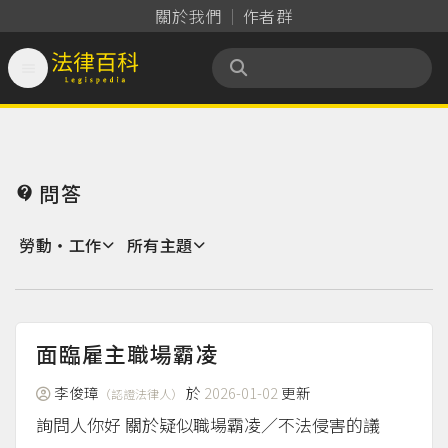
關於我們
作者群

法律百科 Legispedia
問答

勞動‧工作
所有主題
面臨雇主職場霸凌
李俊璋
於
2026-01-02
更新
（認證法律人）
詢問人你好 關於疑似職場霸凌／不法侵害的議