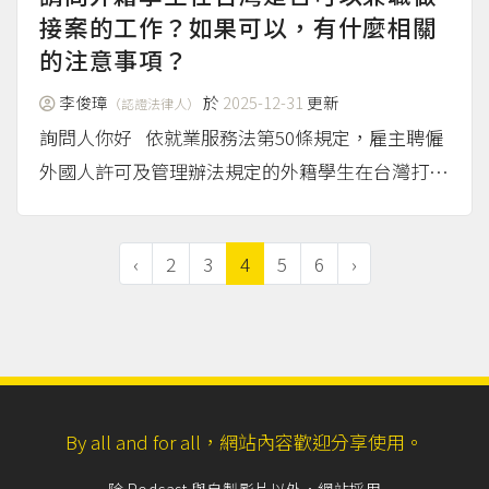
不必得到對方同意。...
接案的工作？如果可以，有什麼相關
（more...）
的注意事項？
李俊璋
於
2025-12-31
更新
（認證法律人）
詢問人你好 依就業服務法第50條規定，雇主聘僱
外國人許可及管理辦法規定的外籍學生在台灣打工
及工作，必須先申請並取得個人工作許可函，工作
許可期限最長為1年；另須注意外籍學生除寒暑假
‹
2
3
4
5
6
›
外，工作時間每星期最長為20小時。
（more...）
By all and for all，網站內容歡迎分享使用。
除 Podcast 與自製影片以外，網站採用